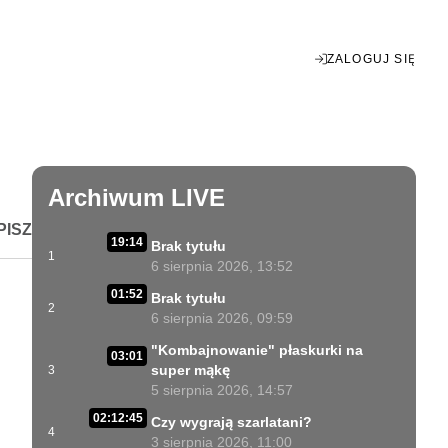
ZALOGUJ SIĘ
Enter
fullscreen
Archiwum LIVE
PISZ
19:14
Brak tytułu
1
6 sierpnia 2026, 13:52
01:52
Brak tytułu
2
6 sierpnia 2026, 09:59
"Kombajnowanie" płaskurki na
03:01
super mąkę
3
5 sierpnia 2026, 14:57
02:12:45
Czy wygrają szarlatani?
4
3 sierpnia 2026, 11:00