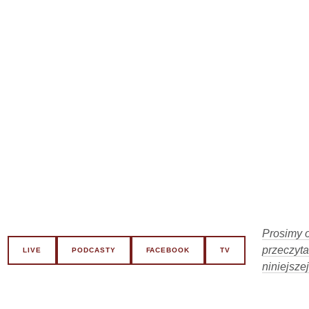
Prosimy o
przeczyta
LIVE
PODCASTY
FACEBOOK
TV
niniejszej