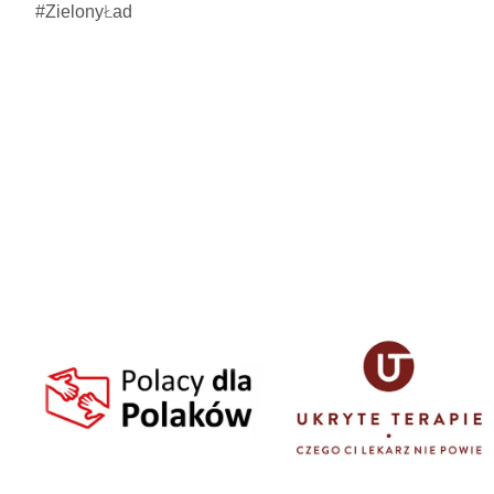
#ZielonyŁad