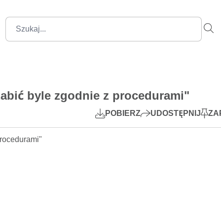
28:44
Mute
Settings
PIP
zabić byle zgodnie z procedurami"
Play
POBIERZ
UDOSTĘPNIJ
ZA
rocedurami"
