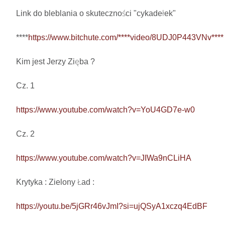
Link do bleblania o skuteczności "cykadełek"

****
https://www.bitchute.com/****video/8UDJ0P443VNv****
Kim jest Jerzy Zięba ? 

Cz. 1

https://www.youtube.com/watch?v=YoU4GD7e-w0
Cz. 2

https://www.youtube.com/watch?v=JIWa9nCLiHA
Krytyka : Zielony Ład : 

https://youtu.be/5jGRr46vJmI?si=ujQSyA1xczq4EdBF