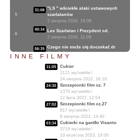
"LS " wściekłe ataki ustawowych
31:06
szarlatanów
5
2 sierpnia 2026, 18:08
40:34
Lex Szarlatan i Prezydent cd.
6
2 sierpnia 2026, 11:09
Czego nie może się doczekać dr
06:35
Suwała?
7
INNE FILMY
1 sierpnia 2026, 16:01
Cukier
31:05
Szczepionkowa bańka w końcu
17:10
2121
wyświetleń
pękła!
8
24 sierpnia 2022, 16:10
1 sierpnia 2026, 10:02
Szczepionki film cz. 7
24:30
1375
wyświetleń
NIESPODZIANKA u Prezydenta
14:50
12 lipca 2022, 12:54
Nawrockiego!!
9
Szczepionki film cz.27
30 lipca 2026, 15:45
27:02
817
wyświetleń
Czy Prezydent uratuje chorych
8 sierpnia 2022, 14:40
02:12:04
Polaków?
10
Cukierki na gardło Visanto
03:34
29 lipca 2026, 11:00
3719
wyświetleń
10 września 2023, 19:00
02:03:47
Czy da się lepiej leczyć ?