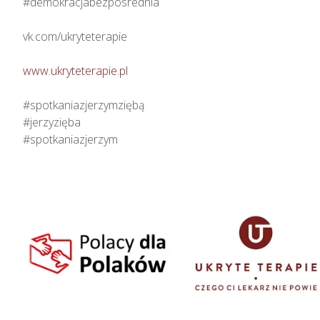
#demokracjabezposrednia

vk.com/ukryteterapie

www.ukryteterapie.pl
#spotkaniazjerzymziębą

#jerzyzięba

#spotkaniazjerzym