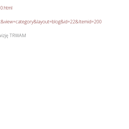
0.html
ent&view=category&layout=blog&id=22&Itemid=200
wizję TRWAM
