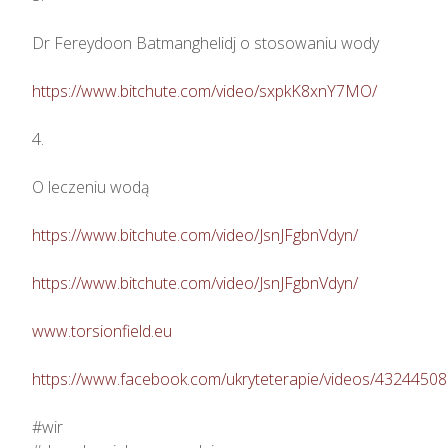
Dr Fereydoon Batmanghelidj o stosowaniu wody

https://www.bitchute.com/video/sxpkK8xnY7MO/
4.

O leczeniu wodą

https://www.bitchute.com/video/JsnJFgbnVdyn/
https://www.bitchute.com/video/JsnJFgbnVdyn/
www.torsionfield.eu
https://www.facebook.com/ukryteterapie/videos/4324450
#wir
