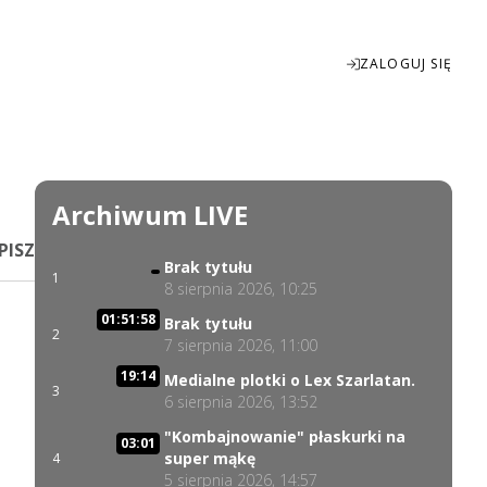
ZALOGUJ SIĘ
Enter
fullscreen
Archiwum LIVE
PISZ
Brak tytułu
1
8 sierpnia 2026, 10:25
01:51:58
Brak tytułu
2
7 sierpnia 2026, 11:00
19:14
Medialne plotki o Lex Szarlatan.
3
6 sierpnia 2026, 13:52
"Kombajnowanie" płaskurki na
03:01
super mąkę
4
5 sierpnia 2026, 14:57