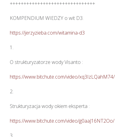
+++++++++++++++++++++++++++++++

KOMPENDIUM WIEDZY o wit D3.

https://jerzyzieba.com/witamina-d3
1.

O strukturyzatorze wody Visanto :

https://www.bitchute.com/video/xq3IzLQahM74/
2.

Strukturyzacja wody okiem eksperta : 

https://www.bitchute.com/video/g0aaJ16NT2Oo/
3.
