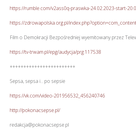
https://rumble.com/v2ass0q-praswka-24.02.2023-start-20.0
https://zdrowapolska.org.pl/index.php?option=com_cont
Film o Demokracji Bezpośredniej wyemitowany przez Tele
https://tv-trwam.pl/epg/audycja/prg.117538
++++++++++++++++++++++++

Sepsa, sepsa i... po sepsie 

https://vk.com/video-201956532_456240746
http://pokonacsepse.pl/
redakcja@pokonacsepse.pl
