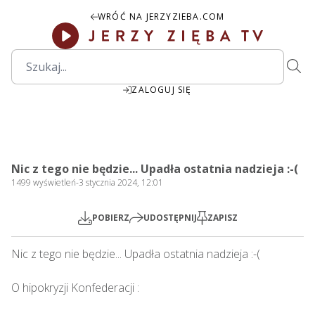
WRÓĆ NA JERZYZIEBA.COM
ZALOGUJ SIĘ
2:22:28
Play
Mute
Settings
PIP
Ente
Play
Nic z tego nie będzie... Upadła ostatnia nadzieja :-(
fulls
1499
wyświetleń
-
3 stycznia 2024, 12:01
POBIERZ
UDOSTĘPNIJ
ZAPISZ
Nic z tego nie będzie... Upadła ostatnia nadzieja :-(   

O hipokryzji Konfederacji : 
