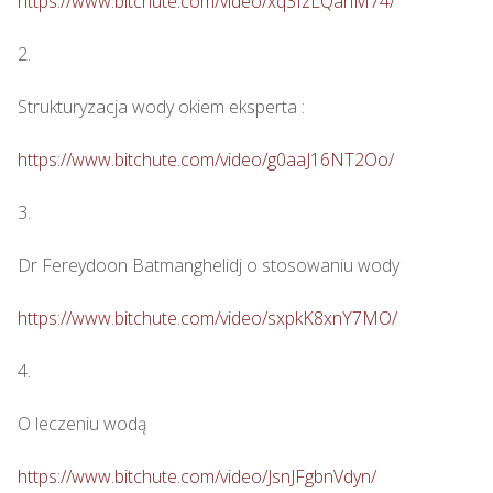
https://www.bitchute.com/video/xq3IzLQahM74/
2.

Strukturyzacja wody okiem eksperta : 

https://www.bitchute.com/video/g0aaJ16NT2Oo/
3.

Dr Fereydoon Batmanghelidj o stosowaniu wody

https://www.bitchute.com/video/sxpkK8xnY7MO/
4.

O leczeniu wodą

https://www.bitchute.com/video/JsnJFgbnVdyn/