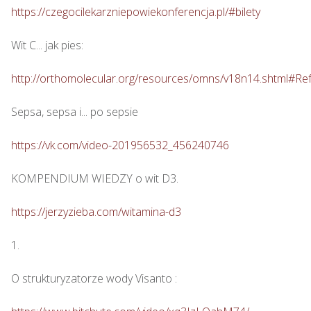
https://czegocilekarzniepowiekonferencja.pl/#bilety
Wit C... jak pies: 

http://orthomolecular.org/resources/omns/v18n14.shtml#Re
Sepsa, sepsa i... po sepsie 

https://vk.com/video-201956532_456240746
KOMPENDIUM WIEDZY o wit D3.

https://jerzyzieba.com/witamina-d3
1.

O strukturyzatorze wody Visanto :
