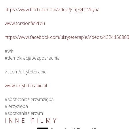
https://www.bitchute.com/video/JsnJFgbnVdyn/
www.torsionfield.eu
https://www.facebook.com/ukryteterapie/videos/432445088
#wir

#demokracjabezposrednia

vk.com/ukryteterapie

www.ukryteterapie.pl
#spotkaniazjerzymziębą

#jerzyzięba

#spotkaniazjerzym
INNE FILMY