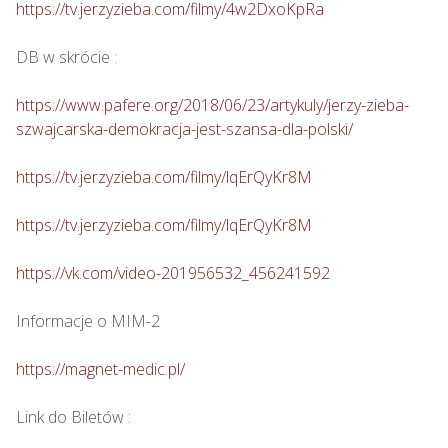
https://tv.jerzyzieba.com/filmy/4w2DxoKpRa
DB w skrócie :

https://www.pafere.org/2018/06/23/artykuly/jerzy-zieba-
szwajcarska-demokracja-jest-szansa-dla-polski/
https://tv.jerzyzieba.com/filmy/lqErQyKr8M
https://tv.jerzyzieba.com/filmy/lqErQyKr8M
https://vk.com/video-201956532_456241592
Informacje o MIM-2

https://magnet-medic.pl/
Link do Biletów : 
