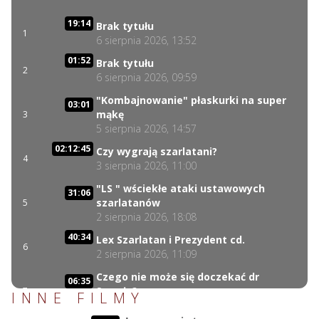
19:14
Brak tytułu
1
6 sierpnia 2026, 13:52
01:52
Brak tytułu
2
6 sierpnia 2026, 09:59
"Kombajnowanie" płaskurki na super
03:01
mąkę
3
5 sierpnia 2026, 14:57
02:12:45
Czy wygrają szarlatani?
4
3 sierpnia 2026, 11:00
"LS " wściekłe ataki ustawowych
31:06
szarlatanów
5
2 sierpnia 2026, 18:08
40:34
Lex Szarlatan i Prezydent cd.
6
2 sierpnia 2026, 11:09
Czego nie może się doczekać dr
06:35
Suwała?
7
INNE FILMY
1 sierpnia 2026, 16:01