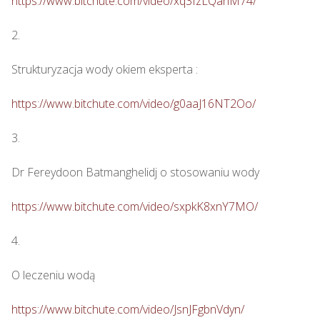
https://www.bitchute.com/video/xq3IzLQahM74/
2.

Strukturyzacja wody okiem eksperta : 

https://www.bitchute.com/video/g0aaJ16NT2Oo/
3.

Dr Fereydoon Batmanghelidj o stosowaniu wody

https://www.bitchute.com/video/sxpkK8xnY7MO/
4.

O leczeniu wodą

https://www.bitchute.com/video/JsnJFgbnVdyn/