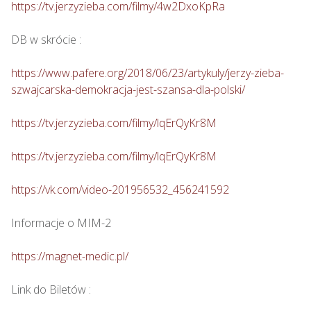
https://tv.jerzyzieba.com/filmy/4w2DxoKpRa
DB w skrócie :

https://www.pafere.org/2018/06/23/artykuly/jerzy-zieba-
szwajcarska-demokracja-jest-szansa-dla-polski/
https://tv.jerzyzieba.com/filmy/lqErQyKr8M
https://tv.jerzyzieba.com/filmy/lqErQyKr8M
https://vk.com/video-201956532_456241592
Informacje o MIM-2

https://magnet-medic.pl/
Link do Biletów : 
