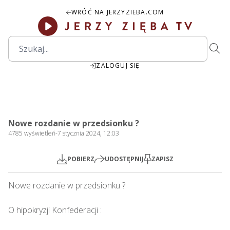
WRÓĆ NA JERZYZIEBA.COM
ZALOGUJ SIĘ
1:55:10
Play
Mute
Settings
PIP
Ente
Play
Nowe rozdanie w przedsionku ?
fulls
4785
wyświetleń
-
7 stycznia 2024, 12:03
POBIERZ
UDOSTĘPNIJ
ZAPISZ
Nowe rozdanie w przedsionku ?   

O hipokryzji Konfederacji : 
