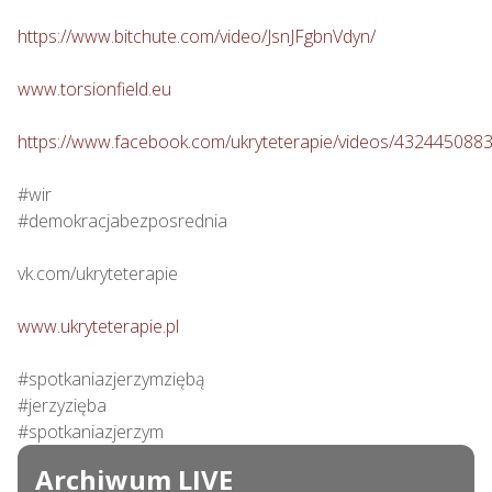
https://www.bitchute.com/video/JsnJFgbnVdyn/
www.torsionfield.eu
https://www.facebook.com/ukryteterapie/videos/432445088
#wir

#demokracjabezposrednia

vk.com/ukryteterapie

www.ukryteterapie.pl
#spotkaniazjerzymziębą

#jerzyzięba

#spotkaniazjerzym
Archiwum LIVE