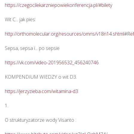
https://czegocilekarzniepowiekonferencja.pl/#bilety
Wit C... jak pies: 

http://orthomolecular.org/resources/omns/v18n14.shtml#Re
Sepsa, sepsa i... po sepsie 

https://vk.com/video-201956532_456240746
KOMPENDIUM WIEDZY o wit D3.

https://jerzyzieba.com/witamina-d3
1.

O strukturyzatorze wody Visanto :
