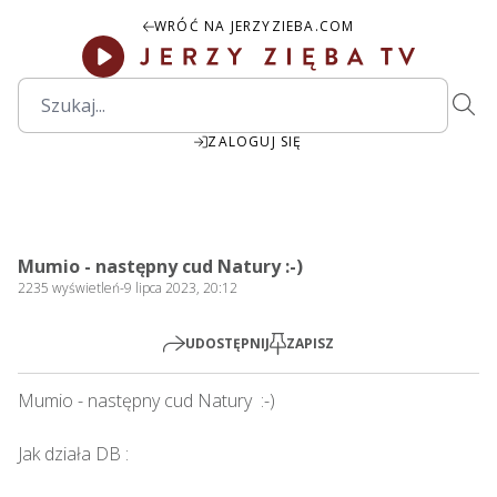
WRÓĆ NA JERZYZIEBA.COM
ZALOGUJ SIĘ
00:00
Play
Mute
Settings
PIP
Ente
Play
Mumio - następny cud Natury :-)
fulls
2235
wyświetleń
-
9 lipca 2023, 20:12
UDOSTĘPNIJ
ZAPISZ
Mumio - następny cud Natury  :-)  

Jak działa DB : 
