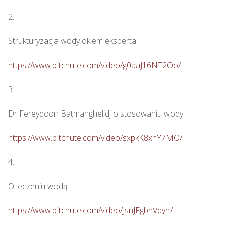
2.

Strukturyzacja wody okiem eksperta : 

https://www.bitchute.com/video/g0aaJ16NT2Oo/
3.

Dr Fereydoon Batmanghelidj o stosowaniu wody

https://www.bitchute.com/video/sxpkK8xnY7MO/
4.

O leczeniu wodą

https://www.bitchute.com/video/JsnJFgbnVdyn/