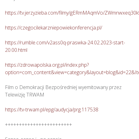
https://tv.jerzyzieba.com/filmy/gERmMAqmVo/ZWmnwxeq30
https://czegocilekarzniepowiekonferencja.pl/
https://rumble.com/v2ass0q-praswka-24.02.2023-start-
20.00.html
https://zdrowapolska.org.pl/index.php?
option=com_content&view=category&layout=blog&id=22&I
Film o Demokracji Bezpośredniej wyemitowany przez 
Telewizję TRWAM

https://tv-trwam.pl/epg/audycja/prg.117538
++++++++++++++++++++++++
