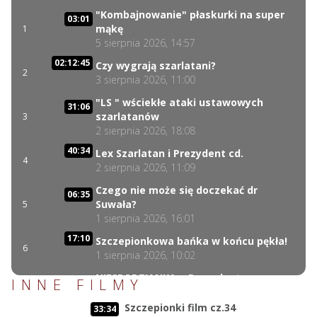
"Kombajnowanie" płaskurki na super
03:01
mąkę
1
5 sierpnia 2026, 14:57
02:12:45
Czy wygrają szarlatani?
2
3 sierpnia 2026, 11:00
"LS " wściekłe ataki ustawowych
31:06
szarlatanów
3
2 sierpnia 2026, 18:08
40:34
Lex Szarlatan i Prezydent cd.
4
2 sierpnia 2026, 11:09
Czego nie może się doczekać dr
06:35
Suwała?
5
1 sierpnia 2026, 16:01
17:10
Szczepionkowa bańka w końcu pękła!
6
1 sierpnia 2026, 10:02
NIESPODZIANKA u Prezydenta
INNE FILMY
14:50
Nawrockiego!!
7
30 lipca 2026, 15:45
Szczepionki film cz.34
33:34