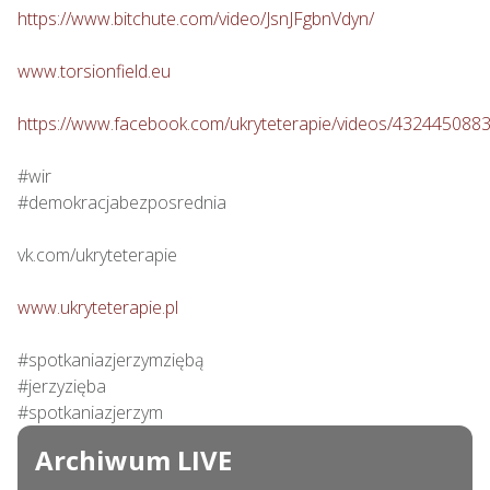
https://www.bitchute.com/video/JsnJFgbnVdyn/
www.torsionfield.eu
https://www.facebook.com/ukryteterapie/videos/432445088
#wir

#demokracjabezposrednia

vk.com/ukryteterapie

www.ukryteterapie.pl
#spotkaniazjerzymziębą

#jerzyzięba

#spotkaniazjerzym
Archiwum LIVE