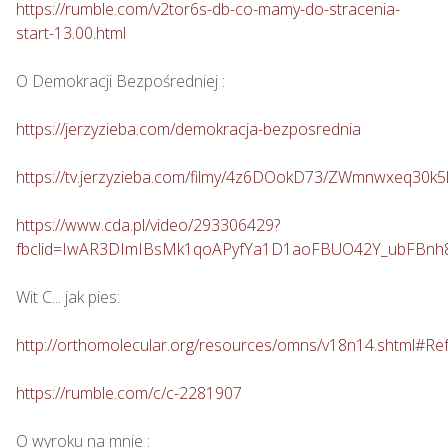
https://rumble.com/v2tor6s-db-co-mamy-do-stracenia-
start-13.00.html
O Demokracji Bezpośredniej : 

https://jerzyzieba.com/demokracja-bezposrednia
https://tv.jerzyzieba.com/filmy/4z6DOokD73/ZWmnwxeq30
https://www.cda.pl/video/293306429?
fbclid=IwAR3DImIBsMk1qoAPyfYa1D1aoFBUO42Y_ubFBn
Wit C... jak pies: 

http://orthomolecular.org/resources/omns/v18n14.shtml#Re
https://rumble.com/c/c-2281907
O wyroku na mnie : 
