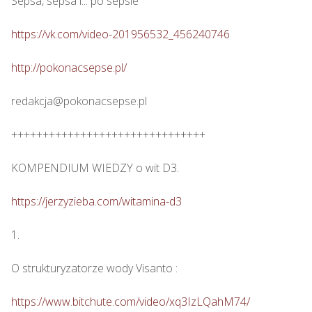
Sepsa, sepsa i... po sepsie 

https://vk.com/video-201956532_456240746
http://pokonacsepse.pl/
redakcja@pokonacsepse.pl

+++++++++++++++++++++++++++++++

KOMPENDIUM WIEDZY o wit D3.

https://jerzyzieba.com/witamina-d3
1.

O strukturyzatorze wody Visanto :

https://www.bitchute.com/video/xq3IzLQahM74/