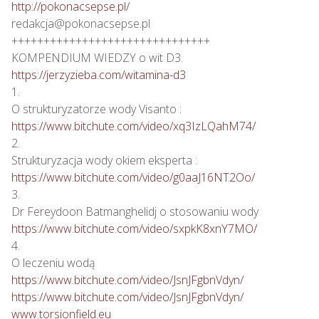
http://pokonacsepse.pl/
redakcja@pokonacsepse.pl

+++++++++++++++++++++++++++++++

https://jerzyzieba.com/witamina-d3
1.

https://www.bitchute.com/video/xq3IzLQahM74/
2.

https://www.bitchute.com/video/g0aaJ16NT2Oo/
3.

https://www.bitchute.com/video/sxpkK8xnY7MO/
4.

https://www.bitchute.com/video/JsnJFgbnVdyn/
https://www.bitchute.com/video/JsnJFgbnVdyn/
www.torsionfield.eu