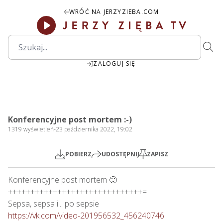
WRÓĆ NA JERZYZIEBA.COM
ZALOGUJ SIĘ
49:34
Play
Mute
Settings
PIP
Ente
Play
Konferencyjne post mortem :-)
fulls
1319
wyświetleń
-
23 października 2022, 19:02
POBIERZ
UDOSTĘPNIJ
ZAPISZ
Konferencyjne post mortem 🙂

++++++++++++++++++++++++++++++=

https://vk.com/video-201956532_456240746