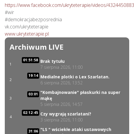
https://www.facebook.com/ukryteterapie/videos/432445088
#wir

#demokracjabezposrednia

www.ukryteterapie.pl
Archiwum LIVE
01:51:58
Brak tytułu
1
7 sierpnia 2026, 11:00
19:14
Medialne plotki o Lex Szarlatan.
2
6 sierpnia 2026, 13:52
"Kombajnowanie" płaskurki na super
03:01
mąkę
3
5 sierpnia 2026, 14:57
02:12:45
Czy wygrają szarlatani?
4
3 sierpnia 2026, 11:00
"LS " wściekłe ataki ustawowych
31:06