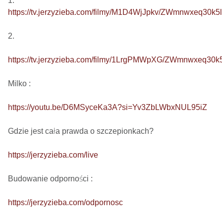
https://tv.jerzyzieba.com/filmy/M1D4WjJpkv/ZWmnwxeq30
2. 

https://tv.jerzyzieba.com/filmy/1LrgPMWpXG/ZWmnwxeq3
Milko : 

https://youtu.be/D6MSyceKa3A?si=Yv3ZbLWbxNUL95iZ
Gdzie jest cała prawda o szczepionkach?  

https://jerzyzieba.com/live
Budowanie odporności : 

https://jerzyzieba.com/odpornosc