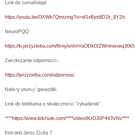
Link do zurnalistapl

https://youtu.be/OXWb7Qmrzmg?si=dSxBjm8D2k_8Y2lc
NeuroPQQ

https://tv.jerzyzieba.com/filmy/onlmVaODkO/ZWmnwxeq30
Zwiększanie odporności : 

https://jerzyzieba.com/odpornosc
Należy usunąć gwiazdki.

Link do bleblania o skuteczności "cykadełek"

****
https://www.bitchute.com/****video/8UDJ0P443VNv****
Kim jest Jerzy Zięba ? 
