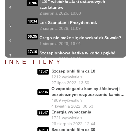
"LS " wściekłe ataki ustawowych
31:06
szarlatanów
4
2 sierpnia 2026, 18:08
40:34
Lex Szarlatan i Prezydent cd.
5
2 sierpnia 2026, 11:09
06:35
Czego nie może się doczekać dr Suwała?
6
1 sierpnia 2026, 16:01
17:10
Szczepionkowa bańka w końcu pękła!
7
1 sierpnia 2026, 10:02
INNE FILMY
NIESPODZIANKA u Prezydenta
14:50
Szczepionki film cz.18
47:47
Nawrockiego!!
8
1212
wyświetleń
30 lipca 2026, 15:45
27 lipca 2022, 13:50
02:12:04
O zapobieganiu kamicy żółciowej i
Czy Prezydent uratuje chorych Polaków?
9
45:36
bezpiecznym rozpuszczaniu kamieni
29 lipca 2026, 11:00
żółciowych
4909
wyświetleń
02:03:47
Czy da się lepiej leczyć ?
4 kwietnia 2022, 08:53
10
27 lipca 2026, 11:01
Energia wybaczania
33:47
1721
wyświetleń
Jedna osoba zadecyduje : będziesz
02:05:56
26 sierpnia 2022, 12:44
zdrowy lub umrzesz.
11
Szczepionki film cz.30
40:13