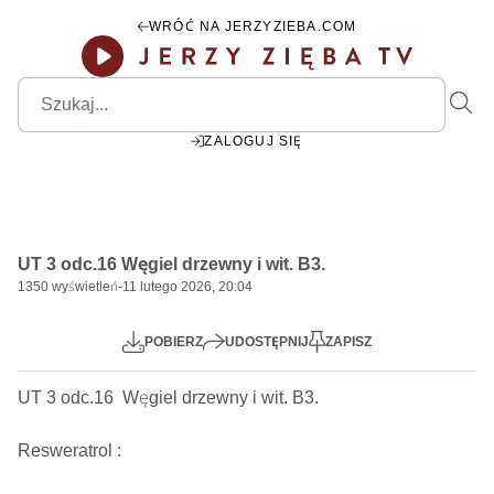
WRÓĆ NA JERZYZIEBA.COM
ZALOGUJ SIĘ
29:07
Play
Mute
Settings
PIP
Ente
Play
UT 3 odc.16 Węgiel drzewny i wit. B3.
fulls
1350
wyświetleń
-
11 lutego 2026, 20:04
POBIERZ
UDOSTĘPNIJ
ZAPISZ
UT 3 odc.16  Węgiel drzewny i wit. B3.   

Resweratrol : 
