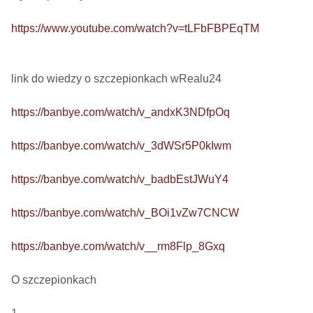
https://www.youtube.com/watch?v=tLFbFBPEqTM
link do wiedzy o szczepionkach wRealu24 

https://banbye.com/watch/v_andxK3NDfpOq
https://banbye.com/watch/v_3dWSr5P0kIwm
https://banbye.com/watch/v_badbEstJWuY4
https://banbye.com/watch/v_BOi1vZw7CNCW
https://banbye.com/watch/v__rm8Flp_8Gxq
O szczepionkach
