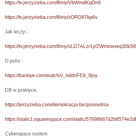
https://tv.jerzyzieba.com/filmy/VbWmdKqDn6
https://tv.jerzyzieba.com/filmy/zORD87kp6v
Jak leczyć : 

https://tv.jerzyzieba.com/filmy/xLD7ALzr1y/ZWmnwxeq30k
O polio : 

https://banbye.com/watch/v_nddnFE9_9joy
DB w praktyce.   

https://jerzyzieba.com/demokracja-bezposrednia
https://static1.squarespace.com/static/57698667d2b857
Cyberspace system
