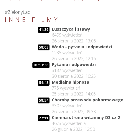
#ZielonyŁad
INNE FILMY
Łuszczyca i stawy
41:39
6499
wyświetleń
26 sierpnia 2022, 13:06
Woda - pytania i odpowiedzi
58:03
1235
wyświetleń
26 sierpnia 2022, 12:16
Pytania i odpowiedzi
01:13:38
3137
wyświetleń
30 sierpnia 2022, 10:25
Medialna hipnoza
54:43
775
wyświetleń
25 sierpnia 2022, 14:05
Choroby przewodu pokarmowego
58:54
3307
wyświetleń
26 sierpnia 2022, 09:38
Ciemna strona witaminy D3 cz.2
27:11
4673
wyświetlenia
26 grudnia 2022, 12:50