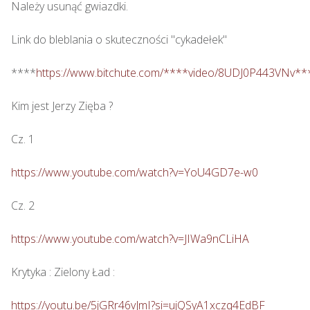
Należy usunąć gwiazdki.

Link do bleblania o skuteczności "cykadełek"

****
https://www.bitchute.com/****video/8UDJ0P443VNv**
Kim jest Jerzy Zięba ? 

Cz. 1

https://www.youtube.com/watch?v=YoU4GD7e-w0
Cz. 2

https://www.youtube.com/watch?v=JIWa9nCLiHA
Krytyka : Zielony Ład : 

https://youtu.be/5jGRr46vJmI?si=ujQSyA1xczq4EdBF