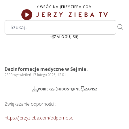
WRÓĆ NA JERZYZIEBA.COM
ZALOGUJ SIĘ
1:49:05
Play
Mute
Settings
PIP
Ente
Play
Dezinformacje medyczne w Sejmie.
fulls
2300
wyświetleń
-
17 lutego 2025, 12:01
POBIERZ
UDOSTĘPNIJ
ZAPISZ
Zwiększanie odporności : 

https://jerzyzieba.com/odpornosc