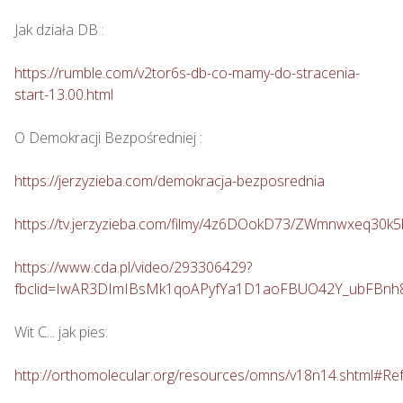
Jak działa DB :

https://rumble.com/v2tor6s-db-co-mamy-do-stracenia-
start-13.00.html
O Demokracji Bezpośredniej :

https://jerzyzieba.com/demokracja-bezposrednia
https://tv.jerzyzieba.com/filmy/4z6DOokD73/ZWmnwxeq30
https://www.cda.pl/video/293306429?
fbclid=IwAR3DImIBsMk1qoAPyfYa1D1aoFBUO42Y_ubFBn
Wit C... jak pies:

http://orthomolecular.org/resources/omns/v18n14.shtml#Re