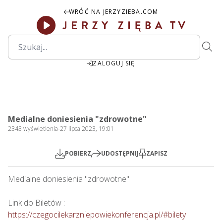
WRÓĆ NA JERZYZIEBA.COM
ZALOGUJ SIĘ
1:02:19
Play
Mute
Settings
PIP
Ente
Play
Medialne doniesienia "zdrowotne"
fulls
2343
wyświetlenia
-
27 lipca 2023, 19:01
POBIERZ
UDOSTĘPNIJ
ZAPISZ
Medialne doniesienia "zdrowotne"

https://czegocilekarzniepowiekonferencja.pl/#bilety