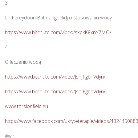
3.

Dr Fereydoon Batmanghelidj o stosowaniu wody

https://www.bitchute.com/video/sxpkK8xnY7MO/
4.

O leczeniu wodą

https://www.bitchute.com/video/JsnJFgbnVdyn/
https://www.bitchute.com/video/JsnJFgbnVdyn/
www.torsionfield.eu
https://www.facebook.com/ukryteterapie/videos/432445088
#wir
