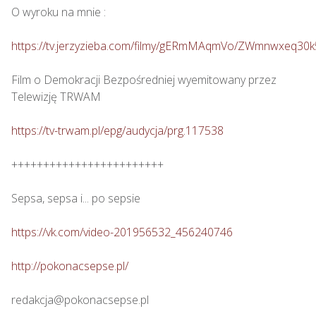
O wyroku na mnie :

https://tv.jerzyzieba.com/filmy/gERmMAqmVo/ZWmnwxeq30
Film o Demokracji Bezpośredniej wyemitowany przez 
Telewizję TRWAM

https://tv-trwam.pl/epg/audycja/prg.117538
++++++++++++++++++++++++

Sepsa, sepsa i... po sepsie

https://vk.com/video-201956532_456240746
http://pokonacsepse.pl/
redakcja@pokonacsepse.pl
