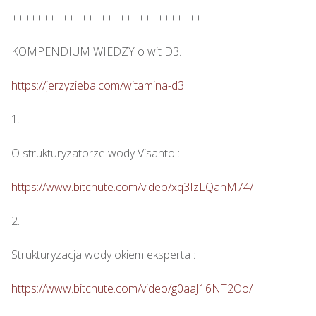
+++++++++++++++++++++++++++++++

KOMPENDIUM WIEDZY o wit D3.

https://jerzyzieba.com/witamina-d3
1.

O strukturyzatorze wody Visanto :

https://www.bitchute.com/video/xq3IzLQahM74/
2.

Strukturyzacja wody okiem eksperta :

https://www.bitchute.com/video/g0aaJ16NT2Oo/