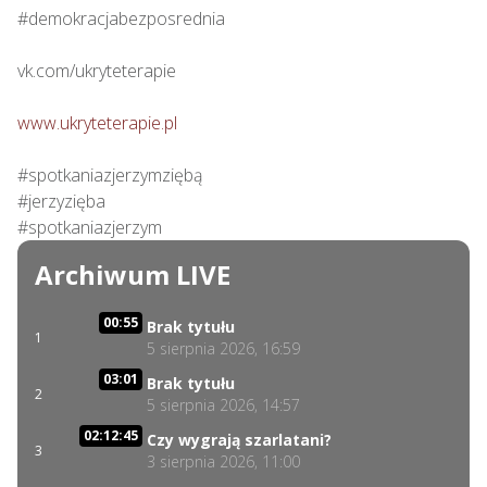
#demokracjabezposrednia

vk.com/ukryteterapie

www.ukryteterapie.pl
#spotkaniazjerzymziębą

#jerzyzięba

#spotkaniazjerzym
Archiwum LIVE
00:55
Brak tytułu
1
5 sierpnia 2026, 16:59
03:01
Brak tytułu
2
5 sierpnia 2026, 14:57
02:12:45
Czy wygrają szarlatani?
3
3 sierpnia 2026, 11:00