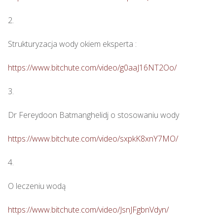
2.

Strukturyzacja wody okiem eksperta : 

https://www.bitchute.com/video/g0aaJ16NT2Oo/
3.

Dr Fereydoon Batmanghelidj o stosowaniu wody

https://www.bitchute.com/video/sxpkK8xnY7MO/
4.

O leczeniu wodą

https://www.bitchute.com/video/JsnJFgbnVdyn/