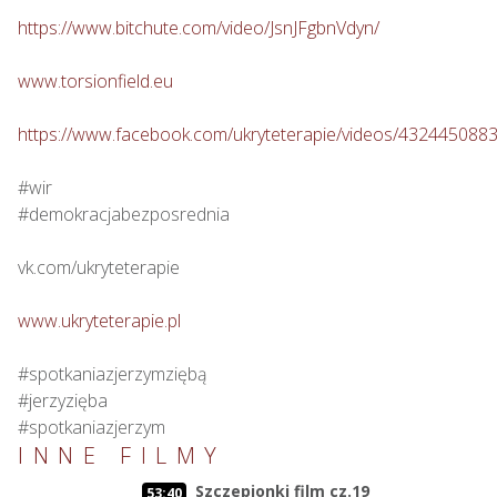
https://www.bitchute.com/video/JsnJFgbnVdyn/
www.torsionfield.eu
https://www.facebook.com/ukryteterapie/videos/432445088
#wir

#demokracjabezposrednia

vk.com/ukryteterapie

www.ukryteterapie.pl
#spotkaniazjerzymziębą

#jerzyzięba

#spotkaniazjerzym
INNE FILMY
Szczepionki film cz.19
53:40