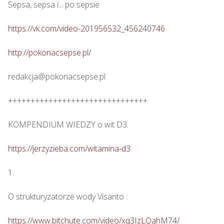
Sepsa, sepsa i... po sepsie 

https://vk.com/video-201956532_456240746
http://pokonacsepse.pl/
redakcja@pokonacsepse.pl

+++++++++++++++++++++++++++++++

KOMPENDIUM WIEDZY o wit D3.

https://jerzyzieba.com/witamina-d3
1.

O strukturyzatorze wody Visanto :

https://www.bitchute.com/video/xq3IzLQahM74/