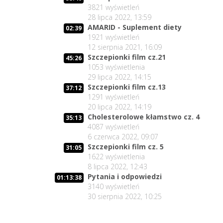
3821
wyświetleń
28 lipca 2022, 13:59
AMARID - Suplement diety
02:39
1921
wyświetleń
12 sierpnia 2021, 16:09
Szczepionki film cz.21
45:26
1053
wyświetlenia
29 lipca 2022, 14:15
Szczepionki film cz.13
37:12
1291
wyświetleń
20 lipca 2022, 14:19
Cholesterolowe kłamstwo cz. 4
35:13
4087
wyświetleń
6 czerwca 2022, 09:07
Szczepionki film cz. 5
31:05
1622
wyświetlenia
8 lipca 2022, 12:43
Pytania i odpowiedzi
01:13:38
3140
wyświetleń
30 sierpnia 2022, 10:25