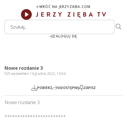
WRÓĆ NA JERZYZIEBA.COM
ZALOGUJ SIĘ
1:56:00
Play
Mute
Settings
PIP
Ente
Play
Nowe rozdanie 3
fulls
925
wyświetleń
-
14 grudnia 2022, 13:04
POBIERZ
UDOSTĘPNIJ
ZAPISZ
Nowe rozdanie 3

++++++++++++++++++++++++
