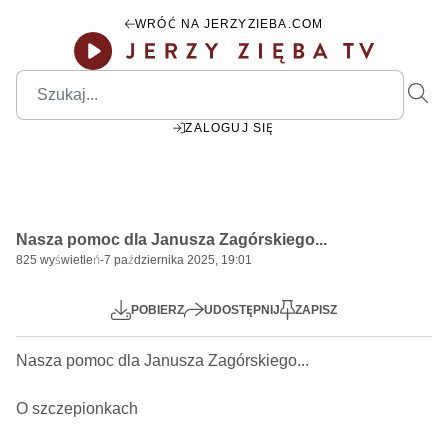
WRÓĆ NA JERZYZIEBA.COM
ZALOGUJ SIĘ
00:00
Play
Mute
Settings
PIP
Ente
Play
Nasza pomoc dla Janusza Zagórskiego...
fulls
825
wyświetleń
-
7 października 2025, 19:01
POBIERZ
UDOSTĘPNIJ
ZAPISZ
Nasza pomoc dla Janusza Zagórskiego...      

O szczepionkach
