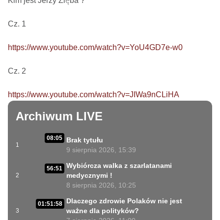
Kim jest Jerzy Zięba ? 

Cz. 1

https://www.youtube.com/watch?v=YoU4GD7e-w0
Cz. 2

https://www.youtube.com/watch?v=JIWa9nCLiHA
Archiwum LIVE
08:05
Brak tytułu
1
9 sierpnia 2026, 15:39
Wybiórcza walka z szarlatanami
56:51
medycznymi !
2
8 sierpnia 2026, 10:25
Dlaczego zdrowie Polaków nie jest
01:51:58
ważne dla polityków?
3