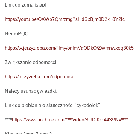
Link do zurnalistapl

https://youtu.be/OXWb7Qmrzmg?si=dSxBjm8D2k_8Y2lc
NeuroPQQ

https://tv.jerzyzieba.com/filmy/onlmVaODkO/ZWmnwxeq30
Zwiększanie odporności : 

https://jerzyzieba.com/odpornosc
Należy usunąć gwiazdki.

Link do bleblania o skuteczności "cykadełek"

****
https://www.bitchute.com/****video/8UDJ0P443VNv****