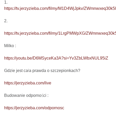
https://tv.jerzyzieba.com/filmy/M1D4WjJpkv/ZWmnwxeq30
2. 

https://tv.jerzyzieba.com/filmy/1LrgPMWpXG/ZWmnwxeq3
Milko : 

https://youtu.be/D6MSyceKa3A?si=Yv3ZbLWbxNUL95iZ
Gdzie jest cała prawda o szczepionkach?  

https://jerzyzieba.com/live
Budowanie odporności : 

https://jerzyzieba.com/odpornosc