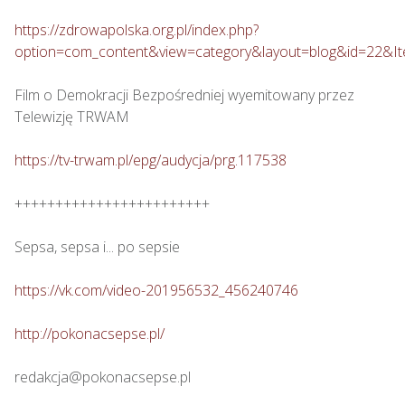
https://zdrowapolska.org.pl/index.php?
option=com_content&view=category&layout=blog&id=22&I
Film o Demokracji Bezpośredniej wyemitowany przez 
Telewizję TRWAM

https://tv-trwam.pl/epg/audycja/prg.117538
++++++++++++++++++++++++

Sepsa, sepsa i... po sepsie 

https://vk.com/video-201956532_456240746
http://pokonacsepse.pl/
redakcja@pokonacsepse.pl
