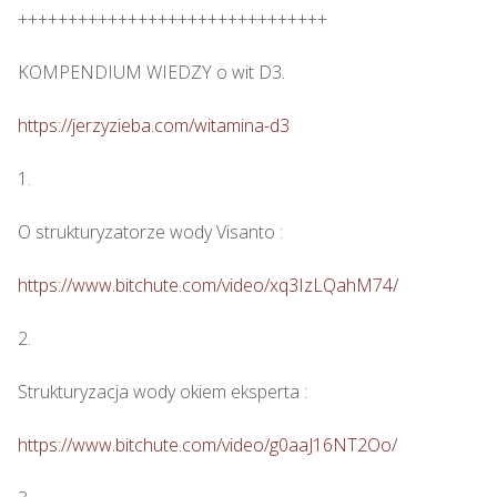
+++++++++++++++++++++++++++++++

KOMPENDIUM WIEDZY o wit D3.

https://jerzyzieba.com/witamina-d3
1.

O strukturyzatorze wody Visanto :

https://www.bitchute.com/video/xq3IzLQahM74/
2.

Strukturyzacja wody okiem eksperta : 

https://www.bitchute.com/video/g0aaJ16NT2Oo/