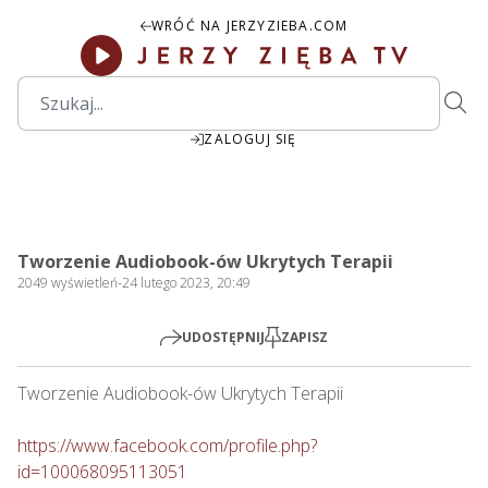
WRÓĆ NA JERZYZIEBA.COM
ZALOGUJ SIĘ
00:00
Play
Mute
Settings
PIP
Ente
Play
Tworzenie Audiobook-ów Ukrytych Terapii
fulls
2049
wyświetleń
-
24 lutego 2023, 20:49
UDOSTĘPNIJ
ZAPISZ
Tworzenie Audiobook-ów Ukrytych Terapii

https://www.facebook.com/profile.php?
id=100068095113051