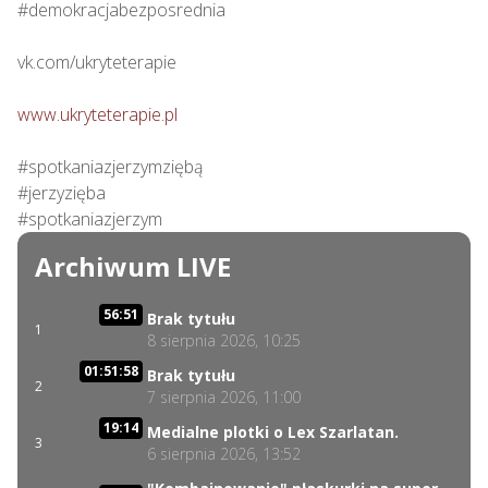
#demokracjabezposrednia

vk.com/ukryteterapie

www.ukryteterapie.pl
#spotkaniazjerzymziębą

#jerzyzięba

#spotkaniazjerzym
Archiwum LIVE
56:51
Brak tytułu
1
8 sierpnia 2026, 10:25
01:51:58
Brak tytułu
2
7 sierpnia 2026, 11:00
19:14
Medialne plotki o Lex Szarlatan.
3
6 sierpnia 2026, 13:52