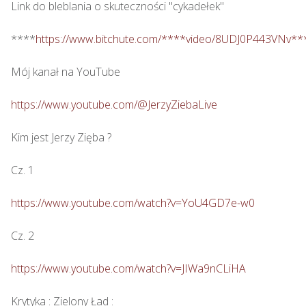
Link do bleblania o skuteczności "cykadełek"

****
https://www.bitchute.com/****video/8UDJ0P443VNv**
Mój kanał na YouTube

https://www.youtube.com/@JerzyZiebaLive
Kim jest Jerzy Zięba ? 

Cz. 1

https://www.youtube.com/watch?v=YoU4GD7e-w0
Cz. 2

https://www.youtube.com/watch?v=JIWa9nCLiHA
Krytyka : Zielony Ład : 
