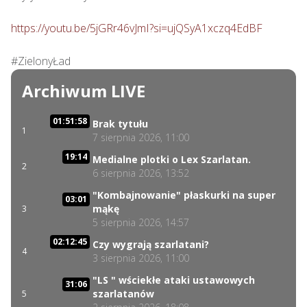
https://youtu.be/5jGRr46vJmI?si=ujQSyA1xczq4EdBF
#ZielonyŁad
Archiwum LIVE
01:51:58
Brak tytułu
1
7 sierpnia 2026, 11:00
19:14
Medialne plotki o Lex Szarlatan.
2
6 sierpnia 2026, 13:52
"Kombajnowanie" płaskurki na super
03:01
mąkę
3
5 sierpnia 2026, 14:57
02:12:45
Czy wygrają szarlatani?
4
3 sierpnia 2026, 11:00
"LS " wściekłe ataki ustawowych
31:06
szarlatanów
5