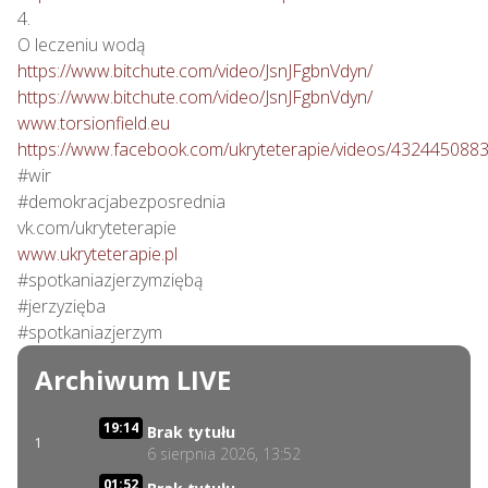
4.

https://www.bitchute.com/video/JsnJFgbnVdyn/
https://www.bitchute.com/video/JsnJFgbnVdyn/
www.torsionfield.eu
https://www.facebook.com/ukryteterapie/videos/432445088
#wir

#demokracjabezposrednia

www.ukryteterapie.pl
#spotkaniazjerzymziębą

#jerzyzięba

#spotkaniazjerzym
Archiwum LIVE
19:14
Brak tytułu
1
6 sierpnia 2026, 13:52
01:52