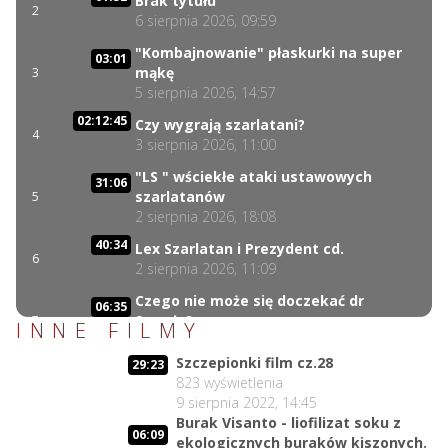
Brak tytułu
2
6 sierpnia 2026, 09:59
"Kombajnowanie" płaskurki na super
03:01
mąkę
3
5 sierpnia 2026, 14:57
02:12:45
Czy wygrają szarlatani?
4
3 sierpnia 2026, 11:00
"LS " wściekłe ataki ustawowych
31:06
szarlatanów
5
2 sierpnia 2026, 18:08
40:34
Lex Szarlatan i Prezydent cd.
6
2 sierpnia 2026, 11:09
Czego nie może się doczekać dr
06:35
Suwała?
7
INNE FILMY
1 sierpnia 2026, 16:01
Szczepionki film cz.28
29:23
17:10
Szczepionkowa bańka w końcu pękła!
823
wyświetlenia
8
1 sierpnia 2026, 10:02
9 sierpnia 2022, 14:45
Burak Visanto - liofilizat soku z
NIESPODZIANKA u Prezydenta
14:50
06:09
ekologicznych buraków kiszonych.
Nawrockiego!!
9