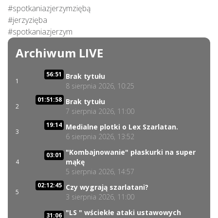
#spotkaniazjerzymziębą

#jerzyzięba

#spotkaniazjerzym
Archiwum LIVE
56:51
Brak tytułu
1
8 sierpnia 2026, 10:25
01:51:58
Brak tytułu
2
7 sierpnia 2026, 11:00
19:14
Medialne plotki o Lex Szarlatan.
3
6 sierpnia 2026, 13:52
"Kombajnowanie" płaskurki na super
03:01
mąkę
4
5 sierpnia 2026, 14:57
02:12:45
Czy wygrają szarlatani?
5
3 sierpnia 2026, 11:00
"LS " wściekłe ataki ustawowych
31:06