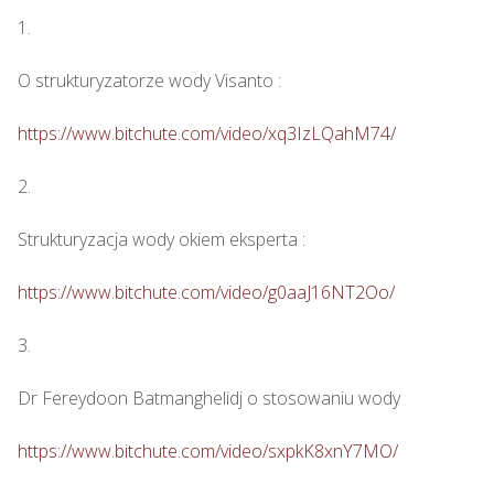
1.

O strukturyzatorze wody Visanto :

https://www.bitchute.com/video/xq3IzLQahM74/
2.

Strukturyzacja wody okiem eksperta : 

https://www.bitchute.com/video/g0aaJ16NT2Oo/
3.

Dr Fereydoon Batmanghelidj o stosowaniu wody

https://www.bitchute.com/video/sxpkK8xnY7MO/