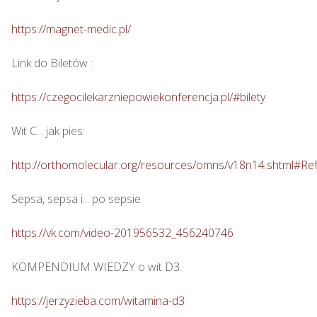
https://magnet-medic.pl/
Link do Biletów : 

https://czegocilekarzniepowiekonferencja.pl/#bilety
Wit C... jak pies: 

http://orthomolecular.org/resources/omns/v18n14.shtml#Re
Sepsa, sepsa i... po sepsie 

https://vk.com/video-201956532_456240746
KOMPENDIUM WIEDZY o wit D3.

https://jerzyzieba.com/witamina-d3