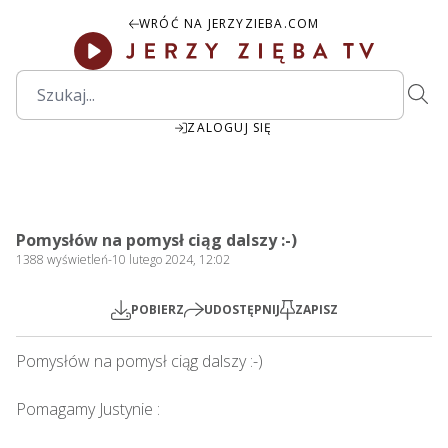
WRÓĆ NA JERZYZIEBA.COM
ZALOGUJ SIĘ
1:53:49
Play
Mute
Settings
PIP
Ente
Play
Pomysłów na pomysł ciąg dalszy :-)
fulls
1388
wyświetleń
-
10 lutego 2024, 12:02
POBIERZ
UDOSTĘPNIJ
ZAPISZ
Pomysłów na pomysł ciąg dalszy :-)  

Pomagamy Justynie : 
