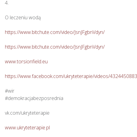
4.

O leczeniu wodą

https://www.bitchute.com/video/JsnJFgbnVdyn/
https://www.bitchute.com/video/JsnJFgbnVdyn/
www.torsionfield.eu
https://www.facebook.com/ukryteterapie/videos/432445088
#wir

#demokracjabezposrednia

vk.com/ukryteterapie

www.ukryteterapie.pl