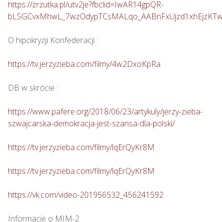
https://zrzutka.pl/utv2je?fbclid=IwAR14gpQR-
bLSGCvxMhwL_7wzOdypTCsMALqo_AABnFxUjzd1xhEjzKT
O hipokryzji Konfederacji : 

https://tv.jerzyzieba.com/filmy/4w2DxoKpRa
DB w skrócie :

https://www.pafere.org/2018/06/23/artykuly/jerzy-zieba-
szwajcarska-demokracja-jest-szansa-dla-polski/
https://tv.jerzyzieba.com/filmy/lqErQyKr8M
https://tv.jerzyzieba.com/filmy/lqErQyKr8M
https://vk.com/video-201956532_456241592
Informacje o MIM-2
