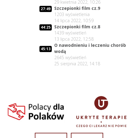
29 kwietnia 2022, 10:26
29 lipca 2026, 11:00
Szczepionki film cz.9
27:49
02:03:47
Czy da się lepiej leczyć ?
1203
wyświetlenia
12
27 lipca 2026, 11:01
14 lipca 2022, 10:59
Szczepionki film cz.8
44:25
Jedna osoba zadecyduje : będziesz
02:05:56
1439
wyświetleń
zdrowy lub umrzesz.
13
13 lipca 2022, 12:58
24 lipca 2026, 11:02
O nawodnieniu i leczeniu chorób
45:13
02:15:25
wodą
Lex Szarlatan - co zrobić?
14
2645
wyświetleń
22 lipca 2026, 11:00
25 sierpnia 2022, 14:18
Medyczny pojedynek : dr Suwała vs.
32:02
prof. Frydrychowski
15
21 lipca 2026, 19:01
Środowisko antyszczepionkowe i Lex
01:51
Szarlatan
16
21 lipca 2026, 14:23
02:03:25
Czy z Lex Szarlatan jest nadzieja?
17
20 lipca 2026, 11:01
Prezydent Nawrocki - czy będzie miał
02:06:37
krew na rękach?
18