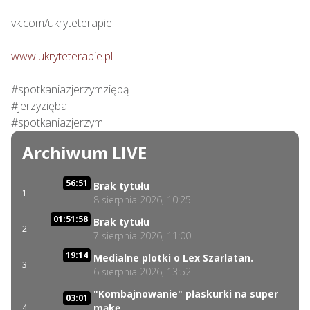
vk.com/ukryteterapie

www.ukryteterapie.pl
#spotkaniazjerzymziębą

#jerzyzięba

#spotkaniazjerzym
Archiwum LIVE
56:51
Brak tytułu
1
8 sierpnia 2026, 10:25
01:51:58
Brak tytułu
2
7 sierpnia 2026, 11:00
19:14
Medialne plotki o Lex Szarlatan.
3
6 sierpnia 2026, 13:52
"Kombajnowanie" płaskurki na super
03:01
mąkę
4