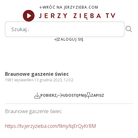
WRÓĆ NA JERZYZIEBA.COM
ZALOGUJ SIĘ
1:58:38
Play
Mute
Settings
PIP
Ente
Play
Braunowe gaszenie świec
fulls
1981
wyświetleń
-
13 grudnia 2023, 12:02
POBIERZ
UDOSTĘPNIJ
ZAPISZ
Braunowe gaszenie świec      

https://tv.jerzyzieba.com/filmy/lqErQyKr8M