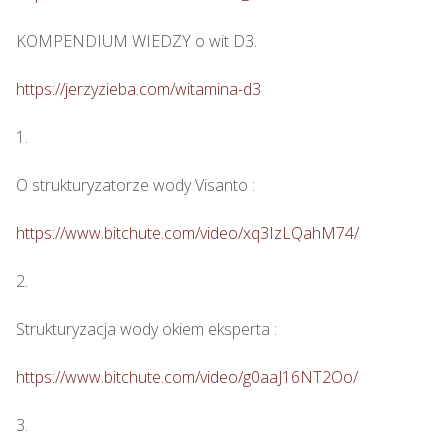
KOMPENDIUM WIEDZY o wit D3.

https://jerzyzieba.com/witamina-d3
1.

O strukturyzatorze wody Visanto :

https://www.bitchute.com/video/xq3IzLQahM74/
2.

Strukturyzacja wody okiem eksperta : 

https://www.bitchute.com/video/g0aaJ16NT2Oo/
3.
