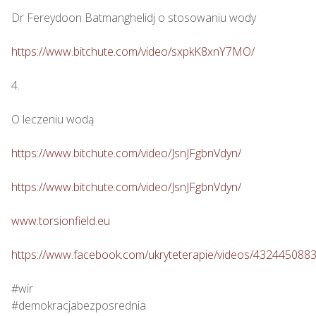
Dr Fereydoon Batmanghelidj o stosowaniu wody

https://www.bitchute.com/video/sxpkK8xnY7MO/
4.

O leczeniu wodą

https://www.bitchute.com/video/JsnJFgbnVdyn/
https://www.bitchute.com/video/JsnJFgbnVdyn/
www.torsionfield.eu
https://www.facebook.com/ukryteterapie/videos/432445088
#wir

#demokracjabezposrednia
