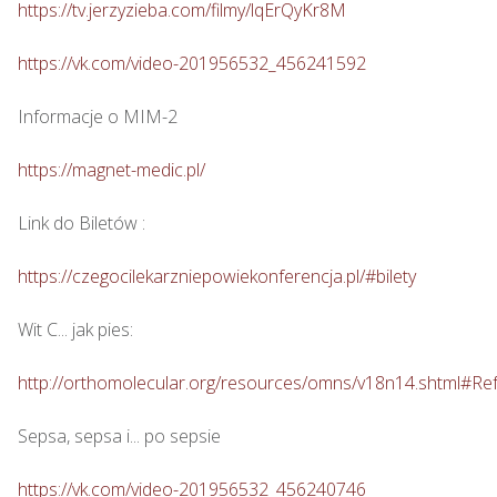
https://tv.jerzyzieba.com/filmy/lqErQyKr8M
https://vk.com/video-201956532_456241592
Informacje o MIM-2

https://magnet-medic.pl/
Link do Biletów : 

https://czegocilekarzniepowiekonferencja.pl/#bilety
Wit C... jak pies: 

http://orthomolecular.org/resources/omns/v18n14.shtml#Re
Sepsa, sepsa i... po sepsie 

https://vk.com/video-201956532_456240746