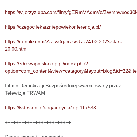
https://tv.jerzyzieba.com/filmy/gERmMAqmVo/ZWmnwxeq3
https://czegocilekarzniepowiekonferencja.pl/
https://rumble.com/v2ass0q-praswka-24.02.2023-start-
20.00.html
https://zdrowapolska.org.pl/index.php?
option=com_content&view=category&layout=blog&id=22&It
Film o Demokracji Bezpośredniej wyemitowany przez 
Telewizję TRWAM

https://tv-trwam.pl/epg/audycja/prg.117538
++++++++++++++++++++++++
