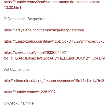
https://rumble.com/v2tor6s-db-co-mamy-do-stracenia-start-
13.00.html
O Demokracji Bezpośredniej : 

https://jerzyzieba.com/demokracja-bezposrednia
https://tv.jerzyzieba.com/filmy/4z6DOokD73/ZWmnwxeq30
https://www.cda.pl/video/293306429?
fbclid=IwAR3DImIBsMk1qoAPyfYa1D1aoFBUO42Y_ubFB
Wit C... jak pies: 

http://orthomolecular.org/resources/omns/v18n14.shtml#Ref8
https://rumble.com/c/c-2281907
O wyroku na mnie : 
