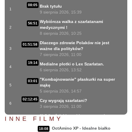
08:05
Brak tytułu
1
9 sierpnia 2026, 15:39
Wybiórcza walka z szarlatanami
56:51
medycznymi !
2
8 sierpnia 2026, 10:25
Dlaczego zdrowie Polaków nie jest
01:51:58
ważne dla polityków?
3
7 sierpnia 2026, 11:00
19:14
Medialne plotki o Lex Szarlatan.
4
6 sierpnia 2026, 13:52
"Kombajnowanie" płaskurki na super
03:01
mąkę
5
5 sierpnia 2026, 14:57
02:12:45
Czy wygrają szarlatani?
6
3 sierpnia 2026, 11:00
"LS " wściekłe ataki ustawowych
INNE FILMY
31:06
szarlatanów
7
2 sierpnia 2026, 18:08
OctAmino XP - Idealne białko
18:08