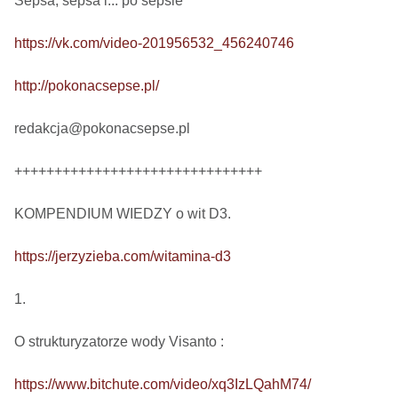
Sepsa, sepsa i... po sepsie 

https://vk.com/video-201956532_456240746
http://pokonacsepse.pl/
redakcja@pokonacsepse.pl

+++++++++++++++++++++++++++++++

KOMPENDIUM WIEDZY o wit D3.

https://jerzyzieba.com/witamina-d3
1.

O strukturyzatorze wody Visanto :

https://www.bitchute.com/video/xq3IzLQahM74/