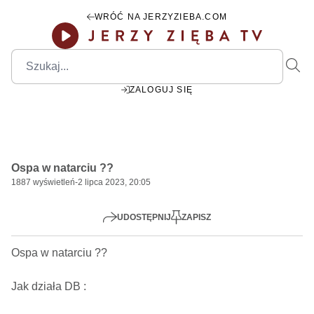
WRÓĆ NA JERZYZIEBA.COM
ZALOGUJ SIĘ
00:00
Play
Mute
Settings
PIP
Ente
Play
Ospa w natarciu ??
fulls
1887
wyświetleń
-
2 lipca 2023, 20:05
UDOSTĘPNIJ
ZAPISZ
Ospa w natarciu ??   

Jak działa DB : 
