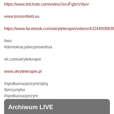
https://www.bitchute.com/video/JsnJFgbnVdyn/
www.torsionfield.eu
https://www.facebook.com/ukryteterapie/videos/4324450883
#wir

#demokracjabezposrednia

vk.com/ukryteterapie

www.ukryteterapie.pl
#spotkaniazjerzymziębą

#jerzyzięba

#spotkaniazjerzym
Archiwum LIVE