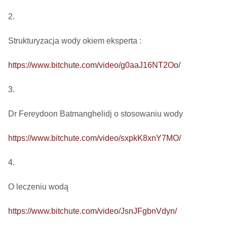
2.

Strukturyzacja wody okiem eksperta : 

https://www.bitchute.com/video/g0aaJ16NT2Oo/
3.

Dr Fereydoon Batmanghelidj o stosowaniu wody

https://www.bitchute.com/video/sxpkK8xnY7MO/
4.

O leczeniu wodą

https://www.bitchute.com/video/JsnJFgbnVdyn/