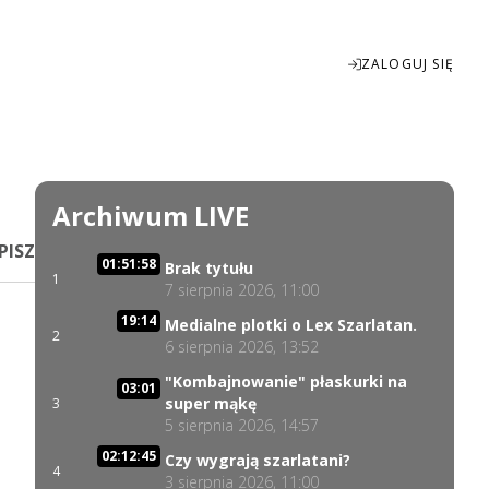
ZALOGUJ SIĘ
Enter
fullscreen
Archiwum LIVE
PISZ
01:51:58
Brak tytułu
1
7 sierpnia 2026, 11:00
19:14
Medialne plotki o Lex Szarlatan.
2
6 sierpnia 2026, 13:52
"Kombajnowanie" płaskurki na
03:01
super mąkę
3
5 sierpnia 2026, 14:57
02:12:45
Czy wygrają szarlatani?
4
3 sierpnia 2026, 11:00