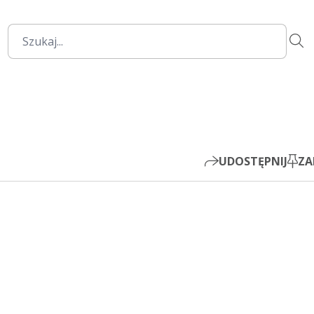
00:00
Mute
Settings
PIP
Play
UDOSTĘPNIJ
ZA