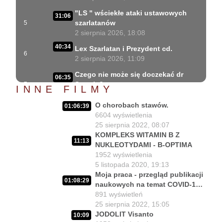
"LS " wściekłe ataki ustawowych
31:06
szarlatanów
5
2 sierpnia 2026, 18:08
40:34
Lex Szarlatan i Prezydent cd.
6
2 sierpnia 2026, 11:09
Czego nie może się doczekać dr
06:35
Suwała?
7
INNE FILMY
1 sierpnia 2026, 16:01
O chorobach stawów.
01:06:39
Szczepionkowa bańka w końcu
17:10
6604
wyświetlenia
pękła!
8
25 sierpnia 2022, 08:07
1 sierpnia 2026, 10:02
KOMPLEKS WITAMIN B Z
11:13
NUKLEOTYDAMI - B-OPTIMA
NIESPODZIANKA u Prezydenta
14:50
1952
wyświetlenia
Nawrockiego!!
9
5 listopada 2020, 19:13
30 lipca 2026, 15:45
Moja praca - przegląd publikacji
01:08:29
Czy Prezydent uratuje chorych
naukowych na temat COVID-19 i
02:12:04
Polaków?
10
melatoniny.
891
wyświetleń
29 lipca 2026, 11:00
25 sierpnia 2022, 15:05
JODOLIT Visanto
02:03:47
10:09
Czy da się lepiej leczyć ?