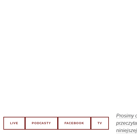
Prosimy o
przeczyta
LIVE
PODCASTY
FACEBOOK
TV
niniejszej