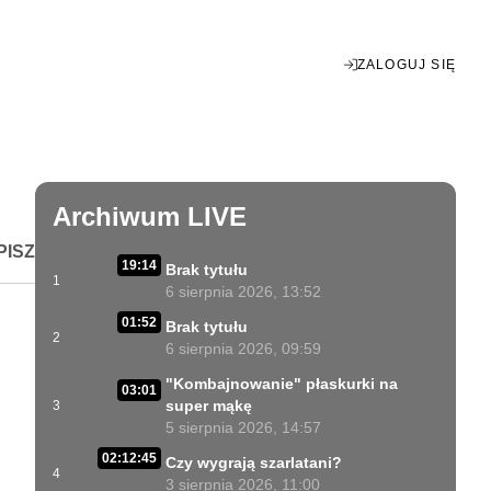
ZALOGUJ SIĘ
Enter
fullscreen
Archiwum LIVE
PISZ
19:14
Brak tytułu
1
6 sierpnia 2026, 13:52
01:52
Brak tytułu
2
6 sierpnia 2026, 09:59
"Kombajnowanie" płaskurki na
03:01
super mąkę
3
5 sierpnia 2026, 14:57
02:12:45
Czy wygrają szarlatani?
4
3 sierpnia 2026, 11:00