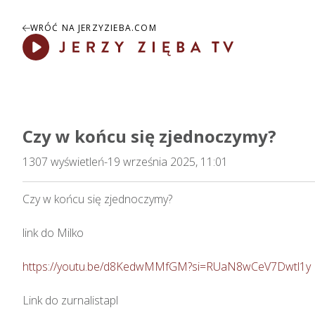
WRÓĆ NA JERZYZIEBA.COM
Play
Czy w końcu się zjednoczymy?
1307
wyświetleń
-
19 września 2025, 11:01
Czy w końcu się zjednoczymy?   

link do Milko 

https://youtu.be/d8KedwMMfGM?si=RUaN8wCeV7Dwtl1y
Link do zurnalistapl
