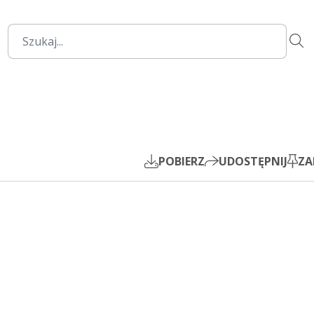
1:22:40
Mute
Settings
PIP
Play
POBIERZ
UDOSTĘPNIJ
ZA