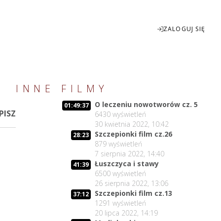
ZALOGUJ SIĘ
Enter
INNE FILMY
fullscreen
O leczeniu nowotworów cz. 5
01:49:37
PISZ
6430
wyświetleń
30 kwietnia 2022, 10:42
Szczepionki film cz.26
28:23
879
wyświetleń
7 sierpnia 2022, 14:40
Łuszczyca i stawy
41:39
6500
wyświetleń
26 sierpnia 2022, 13:06
Szczepionki film cz.13
37:12
1291
wyświetleń
20 lipca 2022, 14:19