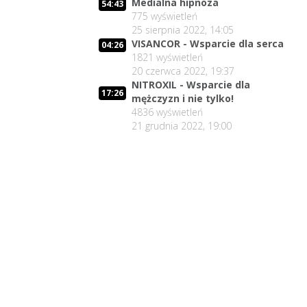
Medialna hipnoza
54:43
775
wyświetleń
25 sierpnia 2022, 14:05
VISANCOR - Wsparcie dla serca
04:26
1821
wyświetleń
20 czerwca 2022, 19:37
NITROXIL - Wsparcie dla
17:26
mężczyzn i nie tylko!
4836
wyświetleń
21 grudnia 2022, 19:00