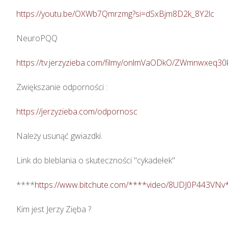
https://youtu.be/OXWb7Qmrzmg?si=dSxBjm8D2k_8Y2lc
NeuroPQQ

https://tv.jerzyzieba.com/filmy/onlmVaODkO/ZWmnwxeq
Zwiększanie odporności : 

https://jerzyzieba.com/odpornosc
Należy usunąć gwiazdki.

Link do bleblania o skuteczności "cykadełek"

****
https://www.bitchute.com/****video/8UDJ0P443VNv
Kim jest Jerzy Zięba ? 
