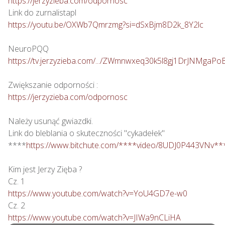
https://jerzyzieba.com/odpornosc
https://youtu.be/OXWb7Qmrzmg?si=dSxBjm8D2k_8Y2lc
https://tv.jerzyzieba.com/.../ZWmnwxeq30k5l8gj1DrJNMgaPo
https://jerzyzieba.com/odpornosc
Należy usunąć gwiazdki.

Link do bleblania o skuteczności "cykadełek"

****
https://www.bitchute.com/****video/8UDJ0P443VNv**
Kim jest Jerzy Zięba ?

https://www.youtube.com/watch?v=YoU4GD7e-w0
https://www.youtube.com/watch?v=JIWa9nCLiHA