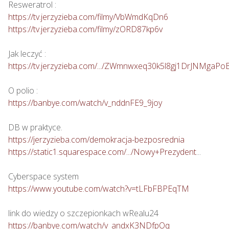
https://tv.jerzyzieba.com/filmy/VbWmdKqDn6
https://tv.jerzyzieba.com/filmy/zORD87kp6v
https://tv.jerzyzieba.com/.../ZWmnwxeq30k5l8gj1DrJNMgaPo
https://banbye.com/watch/v_nddnFE9_9joy
https://jerzyzieba.com/demokracja-bezposrednia
https://static1.squarespace.com/.../Nowy+Prezydent
...

https://www.youtube.com/watch?v=tLFbFBPEqTM
https://banbye.com/watch/v_andxK3NDfpOq