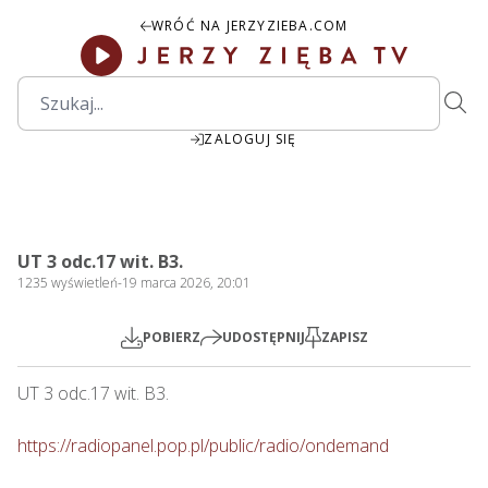
WRÓĆ NA JERZYZIEBA.COM
ZALOGUJ SIĘ
29:07
Play
Mute
Settings
PIP
Ente
Play
UT 3 odc.17 wit. B3.
fulls
1235
wyświetleń
-
19 marca 2026, 20:01
POBIERZ
UDOSTĘPNIJ
ZAPISZ
UT 3 odc.17 wit. B3.

https://radiopanel.pop.pl/public/radio/ondemand