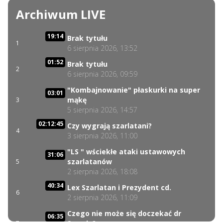
Archiwum LIVE
19:14
Brak tytułu
1
6 sierpnia 2026, 13:52
01:52
Brak tytułu
2
6 sierpnia 2026, 09:59
"Kombajnowanie" płaskurki na super
03:01
mąkę
3
5 sierpnia 2026, 14:57
02:12:45
Czy wygrają szarlatani?
4
3 sierpnia 2026, 11:00
"LS " wściekłe ataki ustawowych
31:06
szarlatanów
5
2 sierpnia 2026, 18:08
40:34
Lex Szarlatan i Prezydent cd.
6
2 sierpnia 2026, 11:09
Czego nie może się doczekać dr
06:35