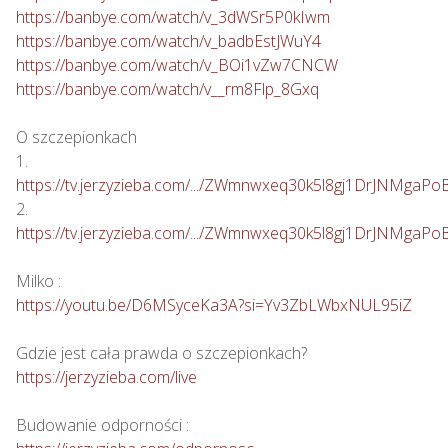
https://banbye.com/watch/v_3dWSr5P0kIwm
https://banbye.com/watch/v_badbEstJWuY4
https://banbye.com/watch/v_BOi1vZw7CNCW
https://banbye.com/watch/v__rm8Flp_8Gxq
O szczepionkach

https://tv.jerzyzieba.com/.../ZWmnwxeq30k5l8gj1DrJNMgaPo
https://tv.jerzyzieba.com/.../ZWmnwxeq30k5l8gj1DrJNMgaPo
https://youtu.be/D6MSyceKa3A?si=Yv3ZbLWbxNUL95iZ
https://jerzyzieba.com/live