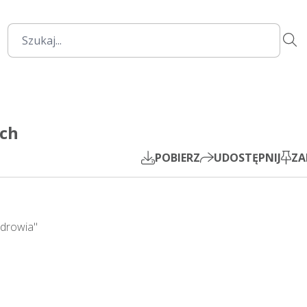
13:01
Mute
Settings
PIP
ach
Play
POBIERZ
UDOSTĘPNIJ
ZA
drowia"
