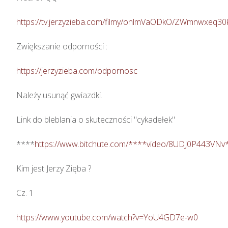
https://tv.jerzyzieba.com/filmy/onlmVaODkO/ZWmnwxeq
Zwiększanie odporności : 

https://jerzyzieba.com/odpornosc
Należy usunąć gwiazdki.

Link do bleblania o skuteczności "cykadełek"

****
https://www.bitchute.com/****video/8UDJ0P443VNv
Kim jest Jerzy Zięba ? 

Cz. 1

https://www.youtube.com/watch?v=YoU4GD7e-w0