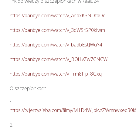
link do wiedzy o szczepionkach wRealu24 

https://banbye.com/watch/v_andxK3NDfpOq
https://banbye.com/watch/v_3dWSr5P0kIwm
https://banbye.com/watch/v_badbEstJWuY4
https://banbye.com/watch/v_BOi1vZw7CNCW
https://banbye.com/watch/v__rm8Flp_8Gxq
O szczepionkach

https://tv.jerzyzieba.com/filmy/M1D4WjJpkv/ZWmnwxeq3
2. 
