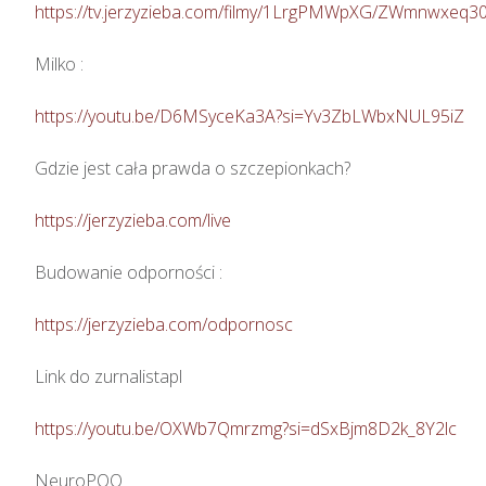
https://tv.jerzyzieba.com/filmy/1LrgPMWpXG/ZWmnwxeq
Milko : 

https://youtu.be/D6MSyceKa3A?si=Yv3ZbLWbxNUL95iZ
Gdzie jest cała prawda o szczepionkach?  

https://jerzyzieba.com/live
Budowanie odporności : 

https://jerzyzieba.com/odpornosc
Link do zurnalistapl

https://youtu.be/OXWb7Qmrzmg?si=dSxBjm8D2k_8Y2lc
NeuroPQQ
