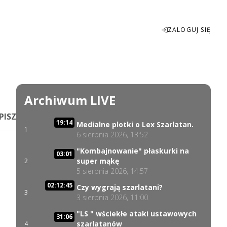
ZALOGUJ SIĘ
Enter
fullscreen
Archiwum LIVE
PISZ
19:14
Medialne plotki o Lex Szarlatan.
1
6 sierpnia 2026, 13:52
"Kombajnowanie" płaskurki na
03:01
super mąkę
2
5 sierpnia 2026, 14:57
02:12:45
Czy wygrają szarlatani?
3
3 sierpnia 2026, 11:00
"LS " wściekłe ataki ustawowych
31:06
szarlatanów
4