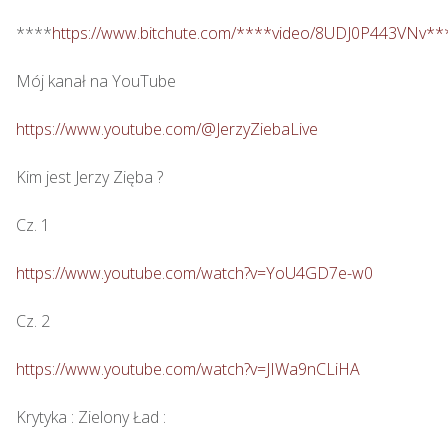
****
https://www.bitchute.com/****video/8UDJ0P443VNv**
Mój kanał na YouTube

https://www.youtube.com/@JerzyZiebaLive
Kim jest Jerzy Zięba ? 

Cz. 1

https://www.youtube.com/watch?v=YoU4GD7e-w0
Cz. 2

https://www.youtube.com/watch?v=JIWa9nCLiHA
Krytyka : Zielony Ład : 
