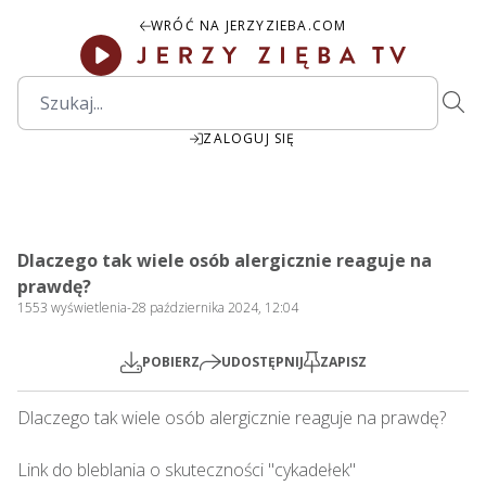
WRÓĆ NA JERZYZIEBA.COM
ZALOGUJ SIĘ
1:43:11
Play
Mute
Settings
PIP
Ente
Play
Dlaczego tak wiele osób alergicznie reaguje na
fulls
prawdę?
1553
wyświetlenia
-
28 października 2024, 12:04
POBIERZ
UDOSTĘPNIJ
ZAPISZ
Dlaczego tak wiele osób alergicznie reaguje na prawdę?    

Link do bleblania o skuteczności "cykadełek"
