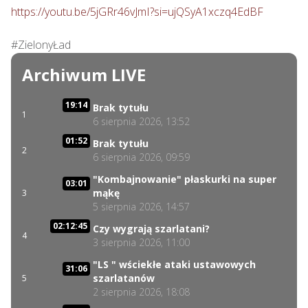
https://youtu.be/5jGRr46vJmI?si=ujQSyA1xczq4EdBF
#ZielonyŁad
Archiwum LIVE
19:14
Brak tytułu
1
6 sierpnia 2026, 13:52
01:52
Brak tytułu
2
6 sierpnia 2026, 09:59
"Kombajnowanie" płaskurki na super
03:01
mąkę
3
5 sierpnia 2026, 14:57
02:12:45
Czy wygrają szarlatani?
4
3 sierpnia 2026, 11:00
"LS " wściekłe ataki ustawowych
31:06
szarlatanów
5
2 sierpnia 2026, 18:08