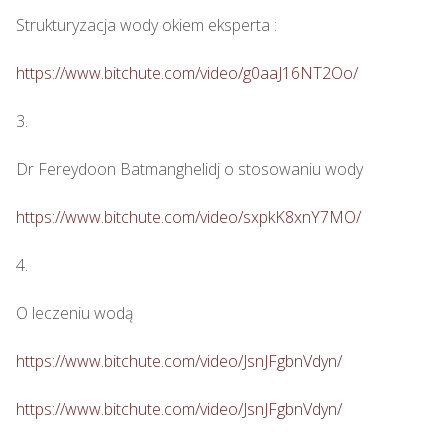
Strukturyzacja wody okiem eksperta : 

https://www.bitchute.com/video/g0aaJ16NT2Oo/
3.

Dr Fereydoon Batmanghelidj o stosowaniu wody

https://www.bitchute.com/video/sxpkK8xnY7MO/
4.

O leczeniu wodą

https://www.bitchute.com/video/JsnJFgbnVdyn/
https://www.bitchute.com/video/JsnJFgbnVdyn/