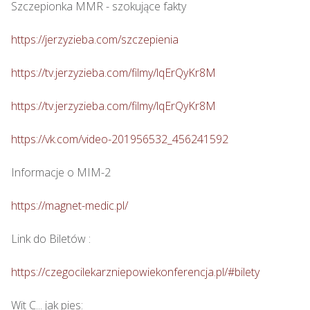
Szczepionka MMR - szokujące fakty

https://jerzyzieba.com/szczepienia
https://tv.jerzyzieba.com/filmy/lqErQyKr8M
https://tv.jerzyzieba.com/filmy/lqErQyKr8M
https://vk.com/video-201956532_456241592
Informacje o MIM-2

https://magnet-medic.pl/
Link do Biletów : 

https://czegocilekarzniepowiekonferencja.pl/#bilety
Wit C... jak pies: 
