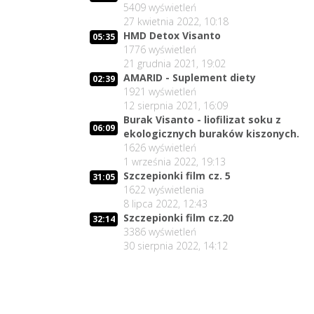
5409
wyświetleń
27 kwietnia 2022, 10:18
HMD Detox Visanto
05:35
1776
wyświetleń
21 grudnia 2021, 19:02
AMARID - Suplement diety
02:39
1921
wyświetleń
12 sierpnia 2021, 16:09
Burak Visanto - liofilizat soku z
06:09
ekologicznych buraków kiszonych.
1626
wyświetleń
1 września 2022, 19:13
Szczepionki film cz. 5
31:05
1622
wyświetlenia
8 lipca 2022, 12:43
Szczepionki film cz.20
32:14
3386
wyświetleń
30 sierpnia 2022, 14:12