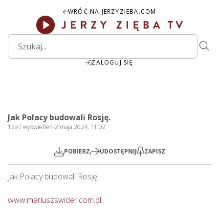
WRÓĆ NA JERZYZIEBA.COM
ZALOGUJ SIĘ
1:02:33
Play
Mute
Settings
PIP
Ente
Play
Jak Polacy budowali Rosję.
fulls
1597
wyświetleń
-
2 maja 2024, 11:02
POBIERZ
UDOSTĘPNIJ
ZAPISZ
Jak Polacy budowali Rosję.    

www.mariuszswider.com.pl