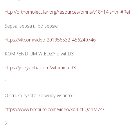
http://orthomolecular.org/resources/omns/v18n14.shtml#Re
Sepsa, sepsa i... po sepsie 

https://vk.com/video-201956532_456240746
KOMPENDIUM WIEDZY o wit D3.

https://jerzyzieba.com/witamina-d3
1.

O strukturyzatorze wody Visanto :

https://www.bitchute.com/video/xq3IzLQahM74/
2.
