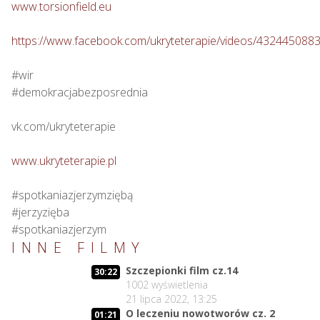
www.torsionfield.eu
https://www.facebook.com/ukryteterapie/videos/432445088
#wir

#demokracjabezposrednia

vk.com/ukryteterapie

www.ukryteterapie.pl
#spotkaniazjerzymziębą

#jerzyzięba

#spotkaniazjerzym
INNE FILMY
Szczepionki film cz.14
30:22
1002
wyświetlenia
21 lipca 2022, 13:25
O leczeniu nowotworów cz. 2
01:21