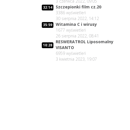
3 czerwca 2022, 09:05
29 lipca 2026, 11:00
Szczepionki film cz.20
32:14
02:03:47
Czy da się lepiej leczyć ?
3386
wyświetleń
12
27 lipca 2026, 11:01
30 sierpnia 2022, 14:12
Witamina C i wirusy
35:59
Jedna osoba zadecyduje :
02:05:56
1677
wyświetleń
będziesz zdrowy lub umrzesz.
13
26 sierpnia 2022, 08:41
24 lipca 2026, 11:02
RESWERATROL Liposomalny
10:28
02:15:25
VISANTO
Lex Szarlatan - co zrobić?
14
6959
wyświetleń
22 lipca 2026, 11:00
3 kwietnia 2023, 19:07
Medyczny pojedynek : dr Suwała
32:02
vs. prof. Frydrychowski
15
21 lipca 2026, 19:01
Środowisko antyszczepionkowe i
01:51
Lex Szarlatan
16
21 lipca 2026, 14:23
Czy z Lex Szarlatan jest
02:03:25
nadzieja?
17
20 lipca 2026, 11:01
Prezydent Nawrocki - czy będzie
02:06:37