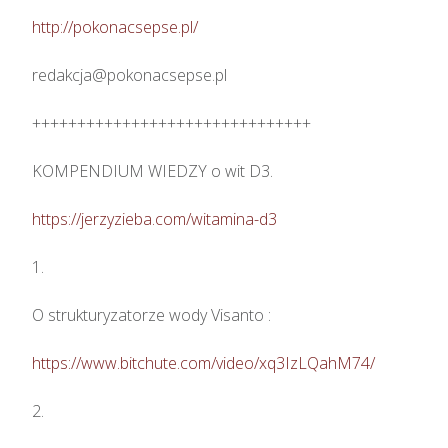
http://pokonacsepse.pl/
redakcja@pokonacsepse.pl

+++++++++++++++++++++++++++++++

KOMPENDIUM WIEDZY o wit D3.

https://jerzyzieba.com/witamina-d3
1.

O strukturyzatorze wody Visanto :

https://www.bitchute.com/video/xq3IzLQahM74/
2.
