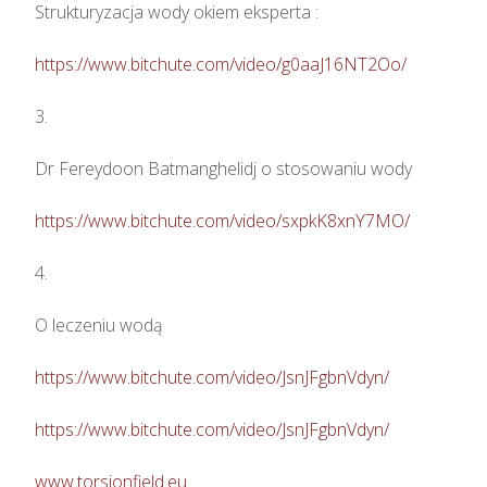
Strukturyzacja wody okiem eksperta : 

https://www.bitchute.com/video/g0aaJ16NT2Oo/
3.

Dr Fereydoon Batmanghelidj o stosowaniu wody

https://www.bitchute.com/video/sxpkK8xnY7MO/
4.

O leczeniu wodą

https://www.bitchute.com/video/JsnJFgbnVdyn/
https://www.bitchute.com/video/JsnJFgbnVdyn/
www.torsionfield.eu