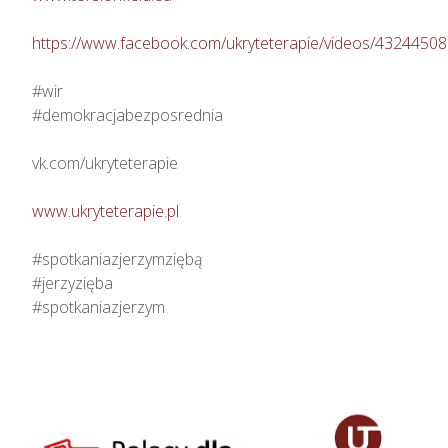
https://www.facebook.com/ukryteterapie/videos/4324450
#wir

#demokracjabezposrednia

vk.com/ukryteterapie

www.ukryteterapie.pl
#spotkaniazjerzymziębą

#jerzyzięba

#spotkaniazjerzym