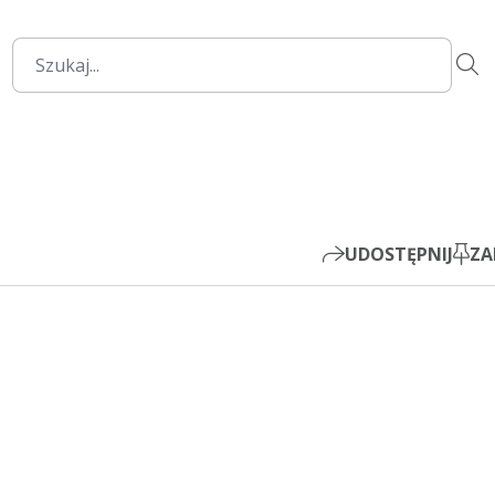
00:00
Mute
Settings
PIP
Play
UDOSTĘPNIJ
ZA