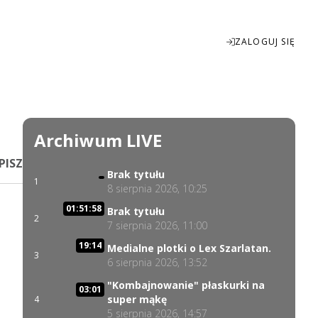
ZALOGUJ SIĘ
Enter
fullscreen
Archiwum LIVE
PISZ
Brak tytułu
1
8 sierpnia 2026, 10:25
01:51:58
Brak tytułu
2
7 sierpnia 2026, 11:00
19:14
Medialne plotki o Lex Szarlatan.
3
6 sierpnia 2026, 13:52
"Kombajnowanie" płaskurki na
03:01
super mąkę
4
5 sierpnia 2026, 14:57