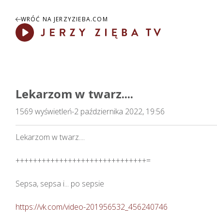
WRÓĆ NA JERZYZIEBA.COM
Play
Lekarzom w twarz....
1569
wyświetleń
-
2 października 2022, 19:56
Lekarzom w twarz....

++++++++++++++++++++++++++++++=

Sepsa, sepsa i... po sepsie 

https://vk.com/video-201956532_456240746