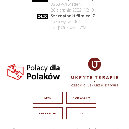
3368
wyświetleń
26 sierpnia 2022, 10:10
Szczepionki film cz. 7
24:30
1376
wyświetleń
12 lipca 2022, 12:54
LIVE
PODCASTY
FACEBOOK
TV