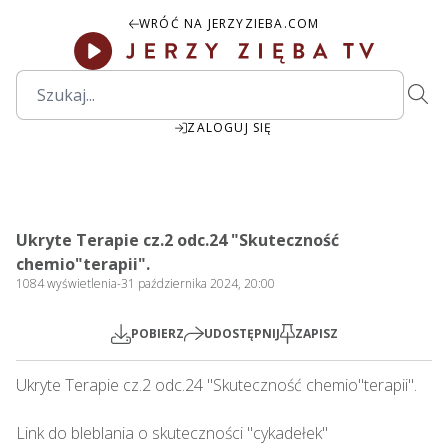
WRÓĆ NA JERZYZIEBA.COM
ZALOGUJ SIĘ
42:42
Play
Mute
Settings
PIP
Ente
Play
Ukryte Terapie cz.2 odc.24 "Skuteczność
fulls
chemio"terapii".
1084
wyświetlenia
-
31 października 2024, 20:00
POBIERZ
UDOSTĘPNIJ
ZAPISZ
Ukryte Terapie cz.2 odc.24 "Skuteczność chemio"terapii".   

Link do bleblania o skuteczności "cykadełek"
