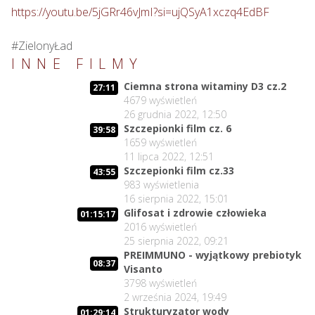
https://youtu.be/5jGRr46vJmI?si=ujQSyA1xczq4EdBF
#ZielonyŁad
INNE FILMY
Ciemna strona witaminy D3 cz.2
27:11
4679
wyświetleń
26 grudnia 2022, 12:50
Szczepionki film cz. 6
39:58
1659
wyświetleń
11 lipca 2022, 12:51
Szczepionki film cz.33
43:55
983
wyświetlenia
16 sierpnia 2022, 15:01
Glifosat i zdrowie człowieka
01:15:17
2016
wyświetleń
25 sierpnia 2022, 09:21
PREIMMUNO - wyjątkowy prebiotyk
08:37
Visanto
3798
wyświetleń
2 września 2024, 19:49
Strukturyzator wody
01:29:14