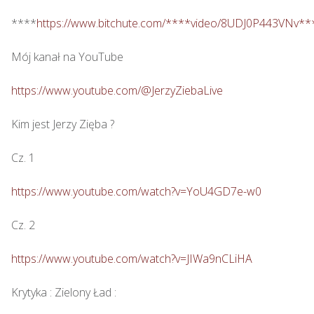
****
https://www.bitchute.com/****video/8UDJ0P443VNv**
Mój kanał na YouTube

https://www.youtube.com/@JerzyZiebaLive
Kim jest Jerzy Zięba ? 

Cz. 1

https://www.youtube.com/watch?v=YoU4GD7e-w0
Cz. 2

https://www.youtube.com/watch?v=JIWa9nCLiHA
Krytyka : Zielony Ład : 
