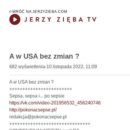
WRÓĆ NA JERZYZIEBA.COM
Play
A w USA bez zmian ?
682
wyświetlenia
-
10 listopada 2022, 11:09
A w USA bez zmian ?

++++++++++++++++++++++++

https://vk.com/video-201956532_456240746
http://pokonacsepse.pl/
redakcja@pokonacsepse.pl

+++++++++++++++++++++++++++++++
