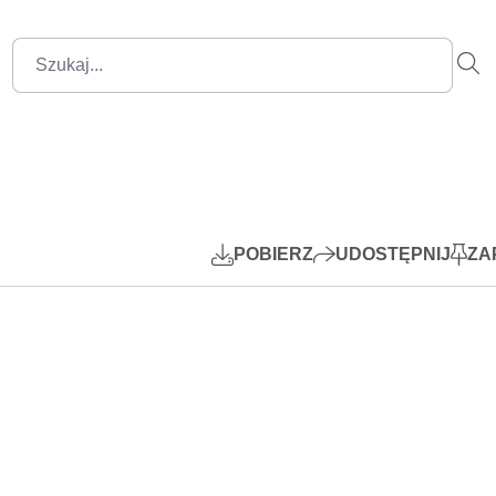
1:15:55
Mute
Settings
PIP
Play
POBIERZ
UDOSTĘPNIJ
ZA