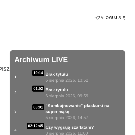
ZALOGUJ SIĘ
Enter
fullscreen
Archiwum LIVE
PISZ
19:14
Brak tytułu
1
6 sierpnia 2026, 13:52
01:52
Brak tytułu
2
6 sierpnia 2026, 09:59
"Kombajnowanie" płaskurki na
03:01
super mąkę
3
5 sierpnia 2026, 14:57
02:12:45
Czy wygrają szarlatani?
4
3 sierpnia 2026, 11:00