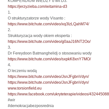
https://jerzyzieba.com/witamina-d3
1.

https://www.bitchute.com/video/xq3IzLQahM74/
2.

https://www.bitchute.com/video/g0aaJ16NT2Oo/
3.

https://www.bitchute.com/video/sxpkK8xnY7MO/
4.

https://www.bitchute.com/video/JsnJFgbnVdyn/
https://www.bitchute.com/video/JsnJFgbnVdyn/
www.torsionfield.eu
https://www.facebook.com/ukryteterapie/videos/4324450
#wir

#demokracjabezposrednia
