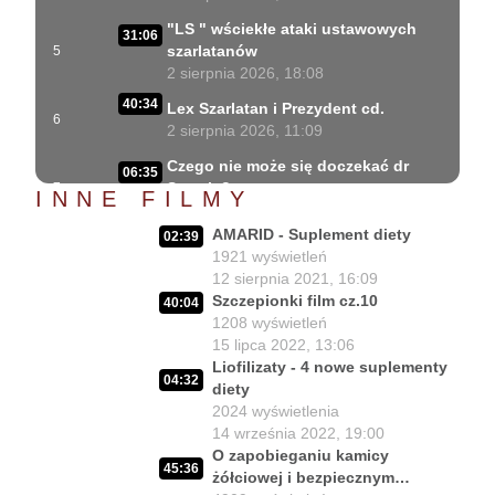
"LS " wściekłe ataki ustawowych
31:06
szarlatanów
5
2 sierpnia 2026, 18:08
40:34
Lex Szarlatan i Prezydent cd.
6
2 sierpnia 2026, 11:09
Czego nie może się doczekać dr
06:35
Suwała?
7
INNE FILMY
1 sierpnia 2026, 16:01
AMARID - Suplement diety
02:39
Szczepionkowa bańka w końcu
17:10
1921
wyświetleń
pękła!
8
12 sierpnia 2021, 16:09
1 sierpnia 2026, 10:02
Szczepionki film cz.10
40:04
1208
wyświetleń
NIESPODZIANKA u Prezydenta
14:50
15 lipca 2022, 13:06
Nawrockiego!!
9
Liofilizaty - 4 nowe suplementy
30 lipca 2026, 15:45
04:32
diety
Czy Prezydent uratuje chorych
2024
wyświetlenia
02:12:04
Polaków?
10
14 września 2022, 19:00
29 lipca 2026, 11:00
O zapobieganiu kamicy
45:36
żółciowej i bezpiecznym
02:03:47
Czy da się lepiej leczyć ?