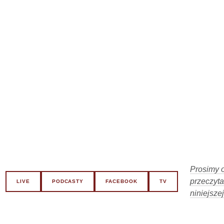
Prosimy o
przeczyta
LIVE
PODCASTY
FACEBOOK
TV
niniejszej