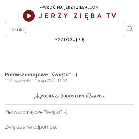
WRÓĆ NA JERZYZIEBA.COM
ZALOGUJ SIĘ
1:59:15
Play
Mute
Settings
PIP
Ente
Play
Pierwszomajowe "święto" :-).
fulls
1129
wyświetleń
-
1 maja 2025, 11:02
POBIERZ
UDOSTĘPNIJ
ZAPISZ
Pierwszomajowe "święto" :-).  

Zwiększanie odporności : 
