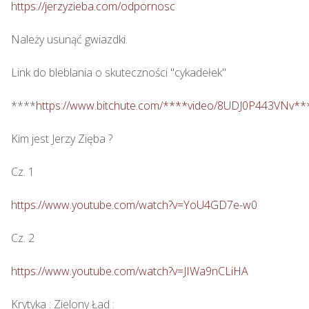
https://jerzyzieba.com/odpornosc
Należy usunąć gwiazdki.

Link do bleblania o skuteczności "cykadełek"

****
https://www.bitchute.com/****video/8UDJ0P443VNv**
Kim jest Jerzy Zięba ? 

Cz. 1

https://www.youtube.com/watch?v=YoU4GD7e-w0
Cz. 2

https://www.youtube.com/watch?v=JIWa9nCLiHA
Krytyka : Zielony Ład : 
