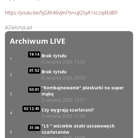
https://youtu.be/5jGRr46vJmI?si=ujQSyA1xczq4EdBF
#ZielonyŁad
Archiwum LIVE
19:14
Brak tytułu
1
6 sierpnia 2026, 13:52
01:52
Brak tytułu
2
6 sierpnia 2026, 09:59
"Kombajnowanie" płaskurki na super
03:01
mąkę
3
5 sierpnia 2026, 14:57
02:12:45
Czy wygrają szarlatani?
4
3 sierpnia 2026, 11:00
"LS " wściekłe ataki ustawowych
31:06
szarlatanów
5