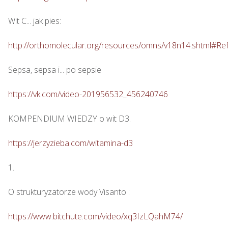
Wit C... jak pies: 

http://orthomolecular.org/resources/omns/v18n14.shtml#Re
Sepsa, sepsa i... po sepsie 

https://vk.com/video-201956532_456240746
KOMPENDIUM WIEDZY o wit D3.

https://jerzyzieba.com/witamina-d3
1.

O strukturyzatorze wody Visanto :

https://www.bitchute.com/video/xq3IzLQahM74/