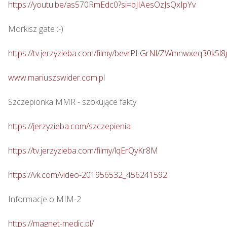
https://youtu.be/as570RmEdc0?si=bJIAesOzJsQxIpYv
Morkisz gate :-)

https://tv.jerzyzieba.com/filmy/bevrPLGrNl/ZWmnwxeq30k5
www.mariuszswider.com.pl
Szczepionka MMR - szokujące fakty

https://jerzyzieba.com/szczepienia
https://tv.jerzyzieba.com/filmy/lqErQyKr8M
https://vk.com/video-201956532_456241592
Informacje o MIM-2

https://magnet-medic.pl/