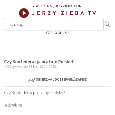
WRÓĆ NA JERZYZIEBA.COM
ZALOGUJ SIĘ
2:30:53
Play
Mute
Settings
PIP
Ente
Play
Czy Konfederacja uratuje Polskę?
fulls
1079
wyświetleń
-
31 lipca 2024, 10:52
POBIERZ
UDOSTĘPNIJ
ZAPISZ
Czy Konfederacja uratuje Polskę?    

Jedwabne
