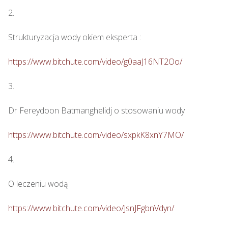
2.

Strukturyzacja wody okiem eksperta : 

https://www.bitchute.com/video/g0aaJ16NT2Oo/
3.

Dr Fereydoon Batmanghelidj o stosowaniu wody

https://www.bitchute.com/video/sxpkK8xnY7MO/
4.

O leczeniu wodą

https://www.bitchute.com/video/JsnJFgbnVdyn/