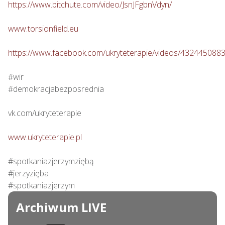
https://www.bitchute.com/video/JsnJFgbnVdyn/
www.torsionfield.eu
https://www.facebook.com/ukryteterapie/videos/432445088
#wir

#demokracjabezposrednia

vk.com/ukryteterapie

www.ukryteterapie.pl
#spotkaniazjerzymziębą

#jerzyzięba

#spotkaniazjerzym
Archiwum LIVE