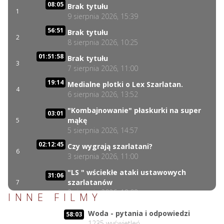
08:05
Brak tytułu
1
9 sierpnia 2026, 15:39
56:51
Brak tytułu
2
8 sierpnia 2026, 10:25
01:51:58
Brak tytułu
3
7 sierpnia 2026, 11:00
19:14
Medialne plotki o Lex Szarlatan.
4
6 sierpnia 2026, 13:52
"Kombajnowanie" płaskurki na super
03:01
mąkę
5
5 sierpnia 2026, 14:57
02:12:45
Czy wygrają szarlatani?
6
3 sierpnia 2026, 11:00
"LS " wściekłe ataki ustawowych
31:06
szarlatanów
7
2 sierpnia 2026, 18:08
INNE FILMY
40:34
Lex Szarlatan i Prezydent cd.
Woda - pytania i odpowiedzi
8
58:03
2 sierpnia 2026, 11:09
1235
wyświetleń