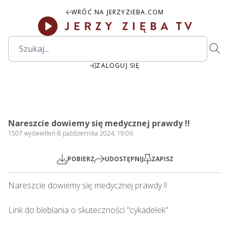
WRÓĆ NA JERZYZIEBA.COM
ZALOGUJ SIĘ
00:00
Play
Mute
Settings
PIP
Ente
Play
Nareszcie dowiemy się medycznej prawdy !!
fulls
1507
wyświetleń
-
8 października 2024, 19:06
POBIERZ
UDOSTĘPNIJ
ZAPISZ
Nareszcie dowiemy się medycznej prawdy !!      

Link do bleblania o skuteczności "cykadełek"
