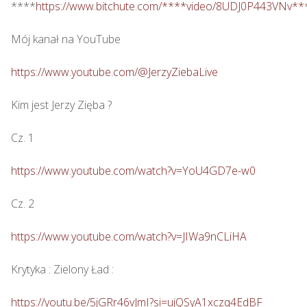
****
https://www.bitchute.com/****video/8UDJ0P443VNv**
Mój kanał na YouTube

https://www.youtube.com/@JerzyZiebaLive
Kim jest Jerzy Zięba ? 

Cz. 1

https://www.youtube.com/watch?v=YoU4GD7e-w0
Cz. 2

https://www.youtube.com/watch?v=JIWa9nCLiHA
Krytyka : Zielony Ład : 

https://youtu.be/5jGRr46vJmI?si=ujQSyA1xczq4EdBF