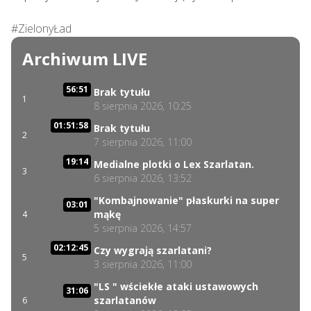
#ZielonyŁad
Archiwum LIVE
56:51
Brak tytułu
1
8 sierpnia 2026, 10:25
01:51:58
Brak tytułu
2
7 sierpnia 2026, 11:00
19:14
Medialne plotki o Lex Szarlatan.
3
6 sierpnia 2026, 13:52
"Kombajnowanie" płaskurki na super
03:01
mąkę
4
5 sierpnia 2026, 14:57
02:12:45
Czy wygrają szarlatani?
5
3 sierpnia 2026, 11:00
"LS " wściekłe ataki ustawowych
31:06
szarlatanów
6