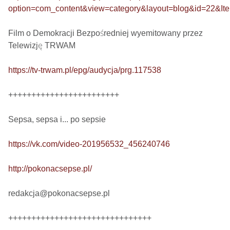
option=com_content&view=category&layout=blog&id=22&It
Film o Demokracji Bezpośredniej wyemitowany przez 
Telewizję TRWAM

https://tv-trwam.pl/epg/audycja/prg.117538
++++++++++++++++++++++++

Sepsa, sepsa i... po sepsie 

https://vk.com/video-201956532_456240746
http://pokonacsepse.pl/
redakcja@pokonacsepse.pl

+++++++++++++++++++++++++++++++
