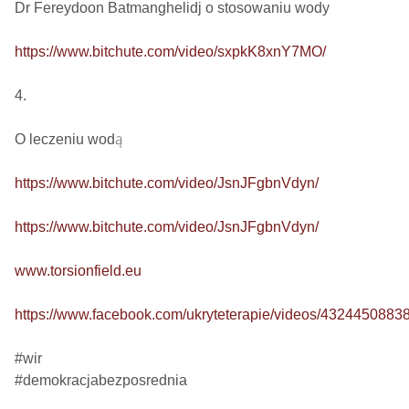
Dr Fereydoon Batmanghelidj o stosowaniu wody

https://www.bitchute.com/video/sxpkK8xnY7MO/
4.

O leczeniu wodą

https://www.bitchute.com/video/JsnJFgbnVdyn/
https://www.bitchute.com/video/JsnJFgbnVdyn/
www.torsionfield.eu
https://www.facebook.com/ukryteterapie/videos/4324450883
#wir

#demokracjabezposrednia
