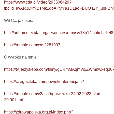
https://www.cda.pl/video/293306429?
fbclid=IwAR3DImIBsMk1qoAPyfYa1D1aoFBUO42Y_ubFB
Wit C... jak pies: 

http://orthomolecular.org/resources/omns/v18n14.shtml#Ref8
https://rumble.com/c/c-2281907
O wyroku na mnie : 

https://tv.jerzyzieba.com/filmy/gERmMAqmVo/ZWmnwxeq3
https://czegocilekarzniepowiekonferencja.pl/
https://rumble.com/v2ass0q-praswka-24.02.2023-start-
20.00.html
https://zdrowapolska.org.pl/index.php?