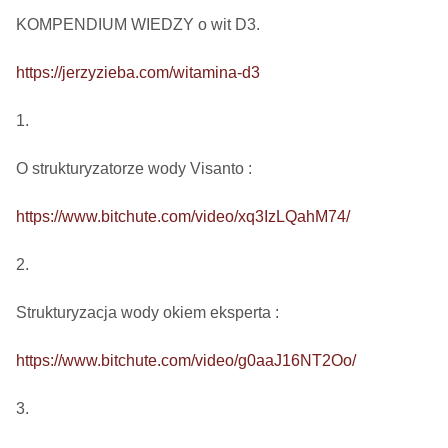
KOMPENDIUM WIEDZY o wit D3.

https://jerzyzieba.com/witamina-d3
1.

O strukturyzatorze wody Visanto :

https://www.bitchute.com/video/xq3IzLQahM74/
2.

Strukturyzacja wody okiem eksperta : 

https://www.bitchute.com/video/g0aaJ16NT2Oo/
3.
