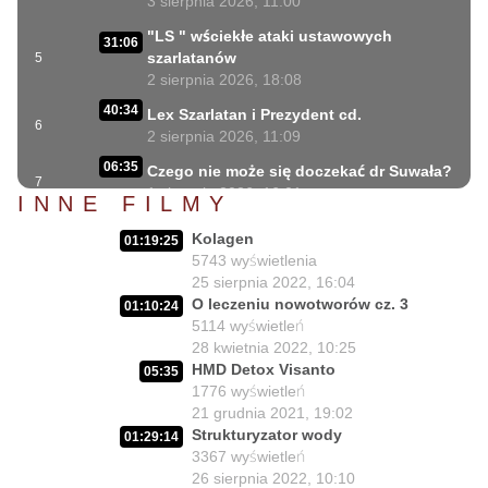
3 sierpnia 2026, 11:00
"LS " wściekłe ataki ustawowych
31:06
szarlatanów
5
2 sierpnia 2026, 18:08
40:34
Lex Szarlatan i Prezydent cd.
6
2 sierpnia 2026, 11:09
06:35
Czego nie może się doczekać dr Suwała?
7
1 sierpnia 2026, 16:01
INNE FILMY
17:10
Szczepionkowa bańka w końcu pękła!
Kolagen
8
01:19:25
1 sierpnia 2026, 10:02
5743
wyświetlenia
25 sierpnia 2022, 16:04
NIESPODZIANKA u Prezydenta
14:50
O leczeniu nowotworów cz. 3
Nawrockiego!!
9
01:10:24
5114
wyświetleń
30 lipca 2026, 15:45
28 kwietnia 2022, 10:25
Czy Prezydent uratuje chorych
HMD Detox Visanto
02:12:04
05:35
Polaków?
10
1776
wyświetleń
29 lipca 2026, 11:00
21 grudnia 2021, 19:02
Strukturyzator wody
02:03:47
01:29:14
Czy da się lepiej leczyć ?
11
3367
wyświetleń
27 lipca 2026, 11:01
26 sierpnia 2022, 10:10