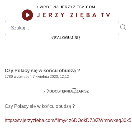
WRÓĆ NA JERZYZIEBA.COM
ZALOGUJ SIĘ
00:00
Play
Mute
Settings
PIP
Ente
Play
Czy Polacy się w końcu obudzą ?
fulls
1780
wyświetleń
-
7 kwietnia 2023, 12:12
UDOSTĘPNIJ
ZAPISZ
Czy Polacy się w końcu obudzą ?    

https://tv.jerzyzieba.com/filmy/4z6DOokD73/ZWmnwxeq30