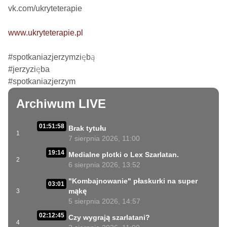
vk.com/ukryteterapie

www.ukryteterapie.pl
#spotkaniazjerzymziębą

#jerzyzięba

#spotkaniazjerzym
Archiwum LIVE
01:51:58
Brak tytułu
1
7 sierpnia 2026, 11:00
19:14
Medialne plotki o Lex Szarlatan.
2
6 sierpnia 2026, 13:52
"Kombajnowanie" płaskurki na super
03:01
mąkę
3
5 sierpnia 2026, 14:57
02:12:45
Czy wygrają szarlatani?
4