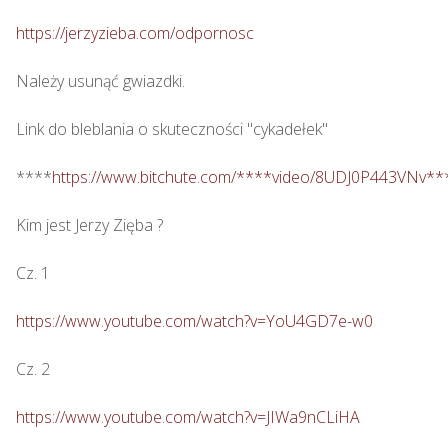
https://jerzyzieba.com/odpornosc
Należy usunąć gwiazdki.

Link do bleblania o skuteczności "cykadełek"

****
https://www.bitchute.com/****video/8UDJ0P443VNv**
Kim jest Jerzy Zięba ? 

Cz. 1

https://www.youtube.com/watch?v=YoU4GD7e-w0
Cz. 2

https://www.youtube.com/watch?v=JIWa9nCLiHA