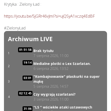
Krytyka : Zielony Ład : 

https://youtu.be/5jGRr46vJmI?si=ujQSyA1xczq4EdBF
#ZielonyŁad
Archiwum LIVE
01:51:58
Brak tytułu
1
7 sierpnia 2026, 11:00
19:14
Medialne plotki o Lex Szarlatan.
2
6 sierpnia 2026, 13:52
"Kombajnowanie" płaskurki na super
03:01
mąkę
3
5 sierpnia 2026, 14:57
02:12:45
Czy wygrają szarlatani?
4
3 sierpnia 2026, 11:00
"LS " wściekłe ataki ustawowych
31:06