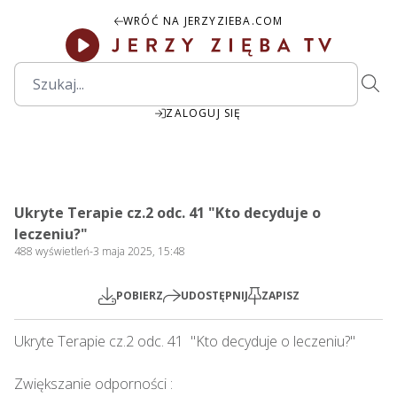
WRÓĆ NA JERZYZIEBA.COM
ZALOGUJ SIĘ
17:16
Play
Mute
Settings
PIP
Ente
Play
Ukryte Terapie cz.2 odc. 41 "Kto decyduje o
fulls
leczeniu?"
488
wyświetleń
-
3 maja 2025, 15:48
POBIERZ
UDOSTĘPNIJ
ZAPISZ
Ukryte Terapie cz.2 odc. 41  "Kto decyduje o leczeniu?" 

Zwiększanie odporności : 
