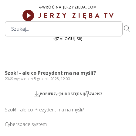
WRÓĆ NA JERZYZIEBA.COM
ZALOGUJ SIĘ
2:19:55
Play
Mute
Settings
PIP
Ente
Play
Szok! - ale co Prezydent ma na myśli?
fulls
2049
wyświetleń
-
5 grudnia 2025, 12:00
POBIERZ
UDOSTĘPNIJ
ZAPISZ
Szok! - ale co Prezydent ma na myśli?      

Cyberspace system
