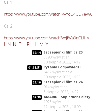
Cz. 1

https://www.youtube.com/watch?v=YoU4GD7e-w0
Cz. 2

https://www.youtube.com/watch?v=JIWa9nCLiHA
INNE FILMY
Szczepionki film cz.20
32:14
3390
wyświetleń
30 sierpnia 2022, 14:12
Pytania i odpowiedzi
01:13:51
6452
wyświetlenia
30 sierpnia 2022, 16:33
Szczepionki film cz.24
29:16
914
wyświetleń
5 sierpnia 2022, 14:32
AMARID - Suplement diety
02:39
1925
wyświetleń
12 sierpnia 2021, 16:09