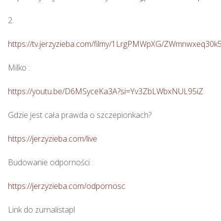
2. 

https://tv.jerzyzieba.com/filmy/1LrgPMWpXG/ZWmnwxeq30
Milko : 

https://youtu.be/D6MSyceKa3A?si=Yv3ZbLWbxNUL95iZ
Gdzie jest cała prawda o szczepionkach?  

https://jerzyzieba.com/live
Budowanie odporności : 

https://jerzyzieba.com/odpornosc
Link do zurnalistapl
