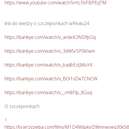
https://www.youtube.com/watch?v=tLFbFBPEqTM
link do wiedzy o szczepionkach wRealu24 

https://banbye.com/watch/v_andxK3NDfpOq
https://banbye.com/watch/v_3dWSr5P0kIwm
https://banbye.com/watch/v_badbEstJWuY4
https://banbye.com/watch/v_BOi1vZw7CNCW
https://banbye.com/watch/v__rm8Flp_8Gxq
O szczepionkach

https://tv.jerzyzieba.com/filmy/M1D4WjJpkv/ZWmnwxeq30k