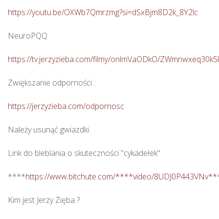
https://youtu.be/OXWb7Qmrzmg?si=dSxBjm8D2k_8Y2lc
NeuroPQQ

https://tv.jerzyzieba.com/filmy/onlmVaODkO/ZWmnwxeq30
Zwiększanie odporności : 

https://jerzyzieba.com/odpornosc
Należy usunąć gwiazdki.

Link do bleblania o skuteczności "cykadełek"

****
https://www.bitchute.com/****video/8UDJ0P443VNv**
Kim jest Jerzy Zięba ? 
