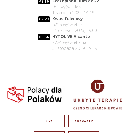
Szczepionki film cz.22
42:16
941
wyświetleń
1 sierpnia 2022, 14:19
Kwas fulwowy
09:23
6216
wyświetleń
21 czerwca 2023, 19:00
HYTOLIVE Visanto
06:56
2224
wyświetlenia
5 listopada 2019, 19:29
LIVE
PODCASTY