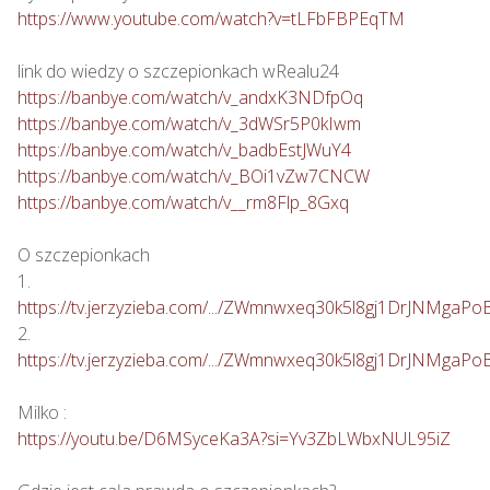
https://www.youtube.com/watch?v=tLFbFBPEqTM
https://banbye.com/watch/v_andxK3NDfpOq
https://banbye.com/watch/v_3dWSr5P0kIwm
https://banbye.com/watch/v_badbEstJWuY4
https://banbye.com/watch/v_BOi1vZw7CNCW
https://banbye.com/watch/v__rm8Flp_8Gxq
O szczepionkach

https://tv.jerzyzieba.com/.../ZWmnwxeq30k5l8gj1DrJNMgaPo
https://tv.jerzyzieba.com/.../ZWmnwxeq30k5l8gj1DrJNMgaPo
https://youtu.be/D6MSyceKa3A?si=Yv3ZbLWbxNUL95iZ