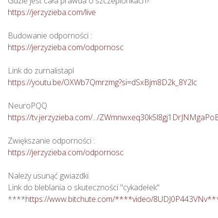
https://jerzyzieba.com/live
https://jerzyzieba.com/odpornosc
https://youtu.be/OXWb7Qmrzmg?si=dSxBjm8D2k_8Y2lc
https://tv.jerzyzieba.com/.../ZWmnwxeq30k5l8gj1DrJNMgaPo
https://jerzyzieba.com/odpornosc
Należy usunąć gwiazdki.

Link do bleblania o skuteczności "cykadełek"

****
https://www.bitchute.com/****video/8UDJ0P443VNv**