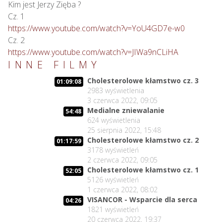
Kim jest Jerzy Zięba ?

https://www.youtube.com/watch?v=YoU4GD7e-w0
https://www.youtube.com/watch?v=JIWa9nCLiHA
INNE FILMY
Cholesterolowe kłamstwo cz. 3
01:09:08
2983
wyświetlenia
3 czerwca 2022, 09:05
Medialne zniewalanie
54:48
624
wyświetlenia
25 sierpnia 2022, 15:48
Cholesterolowe kłamstwo cz. 2
01:17:59
3178
wyświetleń
2 czerwca 2022, 09:05
Cholesterolowe kłamstwo cz. 1
52:05
5126
wyświetleń
1 czerwca 2022, 08:02
VISANCOR - Wsparcie dla serca
04:26
1821
wyświetleń
20 czerwca 2022, 19:37