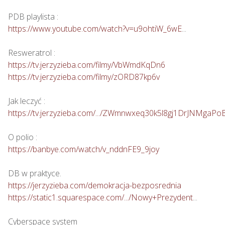
https://www.youtube.com/watch?v=u9ohtiW_6wE
...

https://tv.jerzyzieba.com/filmy/VbWmdKqDn6
https://tv.jerzyzieba.com/filmy/zORD87kp6v
https://tv.jerzyzieba.com/.../ZWmnwxeq30k5l8gj1DrJNMgaPo
https://banbye.com/watch/v_nddnFE9_9joy
https://jerzyzieba.com/demokracja-bezposrednia
https://static1.squarespace.com/.../Nowy+Prezydent
...
