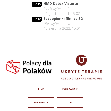
HMD Detox Visanto
05:35
1776
wyświetleń
21 grudnia 2021, 19:02
Szczepionki film cz.32
30:32
963
wyświetlenia
15 sierpnia 2022, 15:01
LIVE
PODCASTY
FACEBOOK
TV