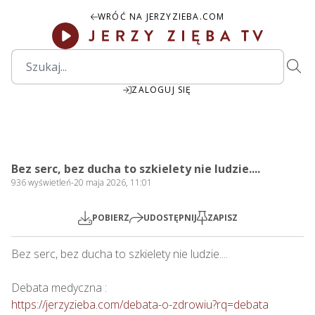
WRÓĆ NA JERZYZIEBA.COM
ZALOGUJ SIĘ
1:10:39
Play
Mute
Settings
PIP
Ente
Play
Bez serc, bez ducha to szkielety nie ludzie....
fulls
936
wyświetleń
-
20 maja 2026, 11:01
POBIERZ
UDOSTĘPNIJ
ZAPISZ
Bez serc, bez ducha to szkielety nie ludzie....

https://jerzyzieba.com/debata-o-zdrowiu?rq=debata