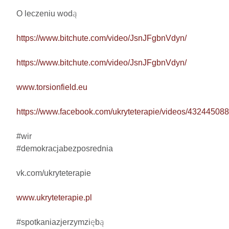
O leczeniu wodą

https://www.bitchute.com/video/JsnJFgbnVdyn/
https://www.bitchute.com/video/JsnJFgbnVdyn/
www.torsionfield.eu
https://www.facebook.com/ukryteterapie/videos/4324450
#wir

#demokracjabezposrednia

vk.com/ukryteterapie

www.ukryteterapie.pl
#spotkaniazjerzymziębą
