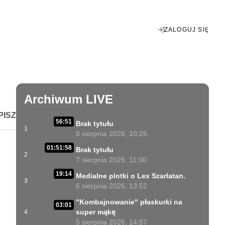
ZALOGUJ SIĘ
Enter
fullscreen
Archiwum LIVE
PISZ
56:51
Brak tytułu
1
8 sierpnia 2026, 10:25
01:51:58
Brak tytułu
2
7 sierpnia 2026, 11:00
19:14
Medialne plotki o Lex Szarlatan.
3
6 sierpnia 2026, 13:52
"Kombajnowanie" płaskurki na
03:01
super mąkę
4
5 sierpnia 2026, 14:57