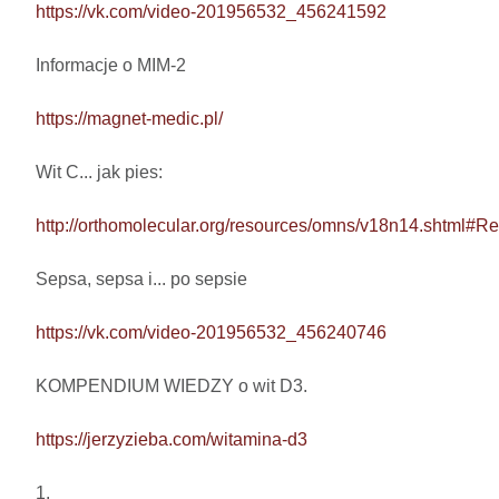
https://vk.com/video-201956532_456241592
Informacje o MIM-2

https://magnet-medic.pl/
Wit C... jak pies: 

http://orthomolecular.org/resources/omns/v18n14.shtml#Re
Sepsa, sepsa i... po sepsie 

https://vk.com/video-201956532_456240746
KOMPENDIUM WIEDZY o wit D3.

https://jerzyzieba.com/witamina-d3
1.
