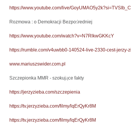
https://www.youtube.com/live/GoyUMAO5y2k?si=TVSIb
Rozmowa : o Demokracji Bezpośredniej

https://www.youtube.com/watch?v=N7RlkwGKKcY
https://rumble.com/v4uwbb0-140524-live-2330-cest-jerzy-zi
www.mariuszswider.com.pl
Szczepionka MMR - szokujące fakty

https://jerzyzieba.com/szczepienia
https://tv.jerzyzieba.com/filmy/lqErQyKr8M
https://tv.jerzyzieba.com/filmy/lqErQyKr8M