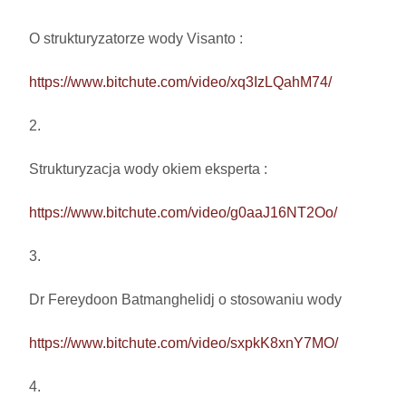
O strukturyzatorze wody Visanto :

https://www.bitchute.com/video/xq3IzLQahM74/
2.

Strukturyzacja wody okiem eksperta : 

https://www.bitchute.com/video/g0aaJ16NT2Oo/
3.

Dr Fereydoon Batmanghelidj o stosowaniu wody

https://www.bitchute.com/video/sxpkK8xnY7MO/
4.
