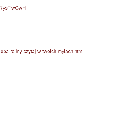
_C7ysTiwGwH
eba-roliny-czytaj-w-twoich-mylach.html