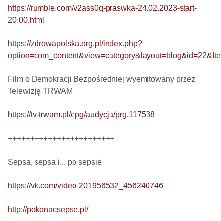
https://rumble.com/v2ass0q-praswka-24.02.2023-start-
20.00.html
https://zdrowapolska.org.pl/index.php?
option=com_content&view=category&layout=blog&id=22&It
Film o Demokracji Bezpośredniej wyemitowany przez 
Telewizję TRWAM

https://tv-trwam.pl/epg/audycja/prg.117538
++++++++++++++++++++++++

Sepsa, sepsa i... po sepsie 

https://vk.com/video-201956532_456240746
http://pokonacsepse.pl/