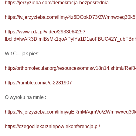
https://jerzyzieba.com/demokracja-bezposrednia
https://tv.jerzyzieba.com/filmy/4z6DOokD73/ZWmnwxeq30
https://www.cda.pl/video/293306429?
fbclid=IwAR3DImIBsMk1qoAPyfYa1D1aoFBUO42Y_ubFB
Wit C... jak pies: 

http://orthomolecular.org/resources/omns/v18n14.shtml#Ref8
https://rumble.com/c/c-2281907
O wyroku na mnie : 

https://tv.jerzyzieba.com/filmy/gERmMAqmVo/ZWmnwxeq3
https://czegocilekarzniepowiekonferencja.pl/