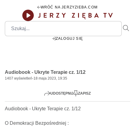
WRÓĆ NA JERZYZIEBA.COM
ZALOGUJ SIĘ
00:00
Play
Mute
Settings
PIP
Ente
Play
Audiobook - Ukryte Terapie cz. 1/12
fulls
1407
wyświetleń
-
18 maja 2023, 19:35
UDOSTĘPNIJ
ZAPISZ
Audiobook - Ukryte Terapie cz. 1/12     

O Demokracji Bezpośredniej : 
