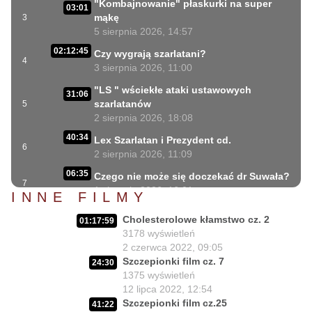
"Kombajnowanie" płaskurki na super
03:01
mąkę
3
5 sierpnia 2026, 14:57
02:12:45
Czy wygrają szarlatani?
4
3 sierpnia 2026, 11:00
"LS " wściekłe ataki ustawowych
31:06
szarlatanów
5
2 sierpnia 2026, 18:08
40:34
Lex Szarlatan i Prezydent cd.
6
2 sierpnia 2026, 11:09
06:35
Czego nie może się doczekać dr Suwała?
7
1 sierpnia 2026, 16:01
INNE FILMY
17:10
Szczepionkowa bańka w końcu pękła!
Cholesterolowe kłamstwo cz. 2
8
01:17:59
1 sierpnia 2026, 10:02
3178
wyświetleń
2 czerwca 2022, 09:05
NIESPODZIANKA u Prezydenta
14:50
Szczepionki film cz. 7
Nawrockiego!!
9
24:30
1375
wyświetleń
30 lipca 2026, 15:45
12 lipca 2022, 12:54
Czy Prezydent uratuje chorych
Szczepionki film cz.25
02:12:04
41:22