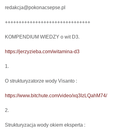
redakcja@pokonacsepse.pl

+++++++++++++++++++++++++++++++

KOMPENDIUM WIEDZY o wit D3.

https://jerzyzieba.com/witamina-d3
1.

O strukturyzatorze wody Visanto :

https://www.bitchute.com/video/xq3IzLQahM74/
2.

Strukturyzacja wody okiem eksperta : 
