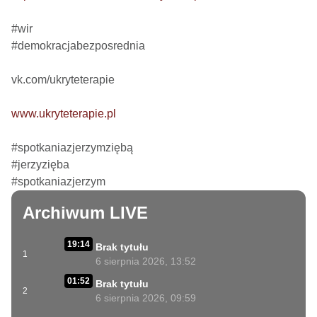
#wir

#demokracjabezposrednia

vk.com/ukryteterapie

www.ukryteterapie.pl
#spotkaniazjerzymziębą

#jerzyzięba

#spotkaniazjerzym
Archiwum LIVE
19:14
Brak tytułu
1
6 sierpnia 2026, 13:52
01:52
Brak tytułu
2
6 sierpnia 2026, 09:59