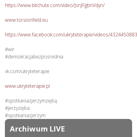
https://www.bitchute.com/video/JsnJFgbnVdyn/
www.torsionfield.eu
https://www.facebook.com/ukryteterapie/videos/432445088
#wir

#demokracjabezposrednia

vk.com/ukryteterapie

www.ukryteterapie.pl
#spotkaniazjerzymziębą

#jerzyzięba

#spotkaniazjerzym
Archiwum LIVE