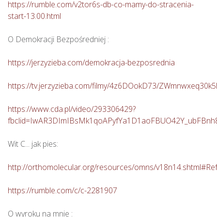
https://rumble.com/v2tor6s-db-co-mamy-do-stracenia-
start-13.00.html
O Demokracji Bezpośredniej : 

https://jerzyzieba.com/demokracja-bezposrednia
https://tv.jerzyzieba.com/filmy/4z6DOokD73/ZWmnwxeq30
https://www.cda.pl/video/293306429?
fbclid=IwAR3DImIBsMk1qoAPyfYa1D1aoFBUO42Y_ubFBn
Wit C... jak pies: 

http://orthomolecular.org/resources/omns/v18n14.shtml#Re
https://rumble.com/c/c-2281907
O wyroku na mnie : 
