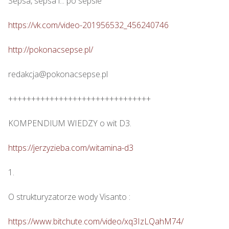
Sepsa, sepsa i... po sepsie 

https://vk.com/video-201956532_456240746
http://pokonacsepse.pl/
redakcja@pokonacsepse.pl

+++++++++++++++++++++++++++++++

KOMPENDIUM WIEDZY o wit D3.

https://jerzyzieba.com/witamina-d3
1.

O strukturyzatorze wody Visanto :

https://www.bitchute.com/video/xq3IzLQahM74/