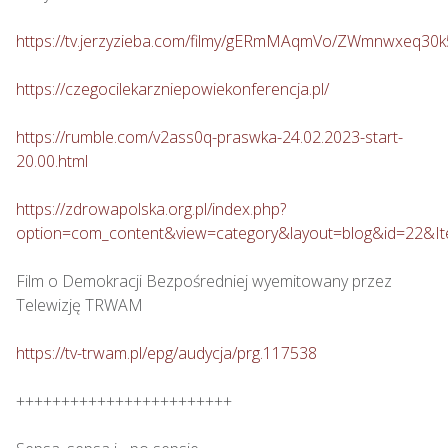
https://tv.jerzyzieba.com/filmy/gERmMAqmVo/ZWmnwxeq30
https://czegocilekarzniepowiekonferencja.pl/
https://rumble.com/v2ass0q-praswka-24.02.2023-start-
20.00.html
https://zdrowapolska.org.pl/index.php?
option=com_content&view=category&layout=blog&id=22&I
Film o Demokracji Bezpośredniej wyemitowany przez 
Telewizję TRWAM

https://tv-trwam.pl/epg/audycja/prg.117538
++++++++++++++++++++++++
