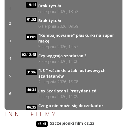
19:14
Brak tytułu
1
6 sierpnia 2026, 13:52
01:52
Brak tytułu
2
6 sierpnia 2026, 09:59
"Kombajnowanie" płaskurki na super
03:01
mąkę
3
5 sierpnia 2026, 14:57
02:12:45
Czy wygrają szarlatani?
4
3 sierpnia 2026, 11:00
"LS " wściekłe ataki ustawowych
31:06
szarlatanów
5
2 sierpnia 2026, 18:08
40:34
Lex Szarlatan i Prezydent cd.
6
2 sierpnia 2026, 11:09
Czego nie może się doczekać dr
06:35
Suwała?
7
INNE FILMY
1 sierpnia 2026, 16:01
Szczepionki film cz.23
48:41
17:10
Szczepionkowa bańka w końcu pękła!