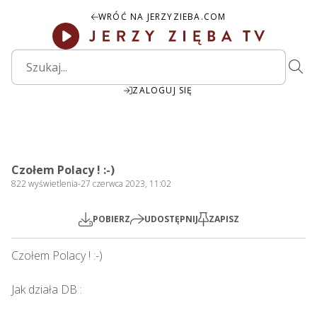
WRÓĆ NA JERZYZIEBA.COM
ZALOGUJ SIĘ
Czołem Polacy ! :-)
822
wyświetlenia
-
27 czerwca 2023, 11:02
Mute
Settings
POBIERZ
UDOSTĘPNIJ
ZAPISZ
Czołem Polacy ! :-)    

Jak działa DB : 
