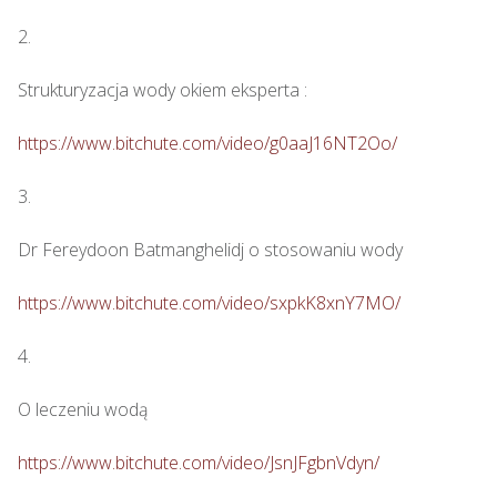
2.

Strukturyzacja wody okiem eksperta : 

https://www.bitchute.com/video/g0aaJ16NT2Oo/
3.

Dr Fereydoon Batmanghelidj o stosowaniu wody

https://www.bitchute.com/video/sxpkK8xnY7MO/
4.

O leczeniu wodą

https://www.bitchute.com/video/JsnJFgbnVdyn/