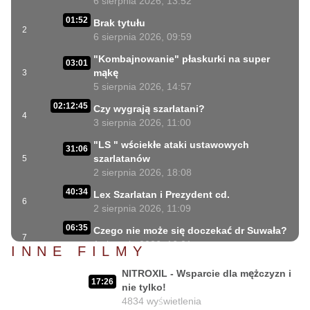
6 sierpnia 2026, 13:52
01:52
Brak tytułu
2
6 sierpnia 2026, 09:59
"Kombajnowanie" płaskurki na super
03:01
mąkę
3
5 sierpnia 2026, 14:57
02:12:45
Czy wygrają szarlatani?
4
3 sierpnia 2026, 11:00
"LS " wściekłe ataki ustawowych
31:06
szarlatanów
5
2 sierpnia 2026, 18:08
40:34
Lex Szarlatan i Prezydent cd.
6
2 sierpnia 2026, 11:09
06:35
Czego nie może się doczekać dr Suwała?
7
1 sierpnia 2026, 16:01
INNE FILMY
17:10
Szczepionkowa bańka w końcu pękła!
NITROXIL - Wsparcie dla mężczyzn i
8
1 sierpnia 2026, 10:02
17:26
nie tylko!
4834
wyświetlenia
NIESPODZIANKA u Prezydenta
14:50