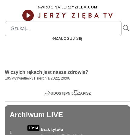
WRÓĆ NA JERZYZIEBA.COM
ZALOGUJ SIĘ
00:00
Play
Mute
Settings
PIP
Ente
Play
W czyich rękach jest nasze zdrowie?
fulls
105
wyświetleń
-
31 sierpnia 2022, 20:06
UDOSTĘPNIJ
ZAPISZ
Archiwum LIVE
19:14
Brak tytułu
1