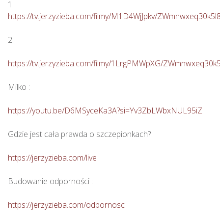
https://tv.jerzyzieba.com/filmy/M1D4WjJpkv/ZWmnwxeq30k
2. 

https://tv.jerzyzieba.com/filmy/1LrgPMWpXG/ZWmnwxeq30
Milko : 

https://youtu.be/D6MSyceKa3A?si=Yv3ZbLWbxNUL95iZ
Gdzie jest cała prawda o szczepionkach?  

https://jerzyzieba.com/live
Budowanie odporności : 

https://jerzyzieba.com/odpornosc