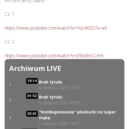
Kim jest Jerzy Zięba ? 

Cz. 1

https://www.youtube.com/watch?v=YoU4GD7e-w0
Cz. 2

https://www.youtube.com/watch?v=JIWa9nCLiHA
Archiwum LIVE
19:14
Brak tytułu
1
6 sierpnia 2026, 13:52
01:52
Brak tytułu
2
6 sierpnia 2026, 09:59
"Kombajnowanie" płaskurki na super
03:01
mąkę
3
5 sierpnia 2026, 14:57