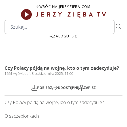
WRÓĆ NA JERZYZIEBA.COM
ZALOGUJ SIĘ
2:09:55
Play
Mute
Settings
PIP
Ente
Play
Czy Polacy pójdą na wojnę, kto o tym zadecyduje?
fulls
1661
wyświetleń
-
8 października 2025, 11:00
POBIERZ
UDOSTĘPNIJ
ZAPISZ
Czy Polacy pójdą na wojnę, kto o tym zadecyduje?  

O szczepionkach
