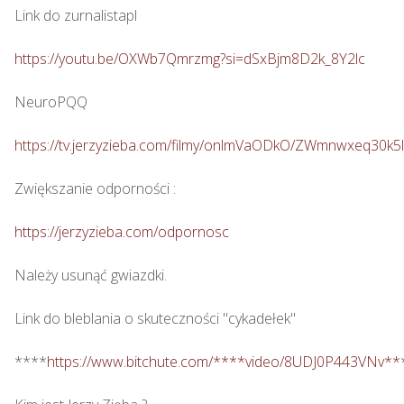
Link do zurnalistapl

https://youtu.be/OXWb7Qmrzmg?si=dSxBjm8D2k_8Y2lc
NeuroPQQ

https://tv.jerzyzieba.com/filmy/onlmVaODkO/ZWmnwxeq30
Zwiększanie odporności : 

https://jerzyzieba.com/odpornosc
Należy usunąć gwiazdki.

Link do bleblania o skuteczności "cykadełek"

****
https://www.bitchute.com/****video/8UDJ0P443VNv**