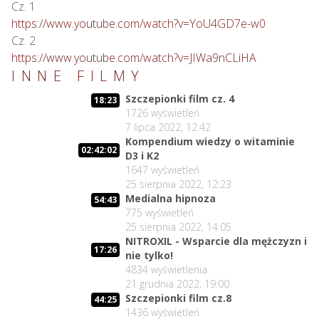
https://www.youtube.com/watch?v=YoU4GD7e-w0
https://www.youtube.com/watch?v=JIWa9nCLiHA
INNE FILMY
Szczepionki film cz. 4
18:23
1726
wyświetleń
7 lipca 2022, 12:42
Kompendium wiedzy o witaminie
02:42:02
D3 i K2
1647
wyświetleń
25 sierpnia 2022, 12:23
Medialna hipnoza
54:43
775
wyświetleń
25 sierpnia 2022, 14:05
NITROXIL - Wsparcie dla mężczyzn i
17:26
nie tylko!
4834
wyświetlenia
21 grudnia 2022, 19:00
Szczepionki film cz.8
44:25
1436
wyświetleń