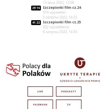
13 lipca 2022, 12:58
Szczepionki film cz.24
29:16
914
wyświetleń
5 sierpnia 2022, 14:32
Szczepionki film cz.25
41:22
932
wyświetlenia
6 sierpnia 2022, 14:33
LIVE
PODCASTY
FACEBOOK
TV