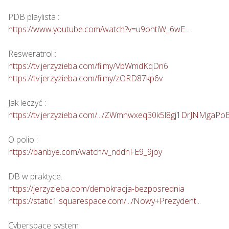
https://www.youtube.com/watch?v=u9ohtiW_6wE
...

https://tv.jerzyzieba.com/filmy/VbWmdKqDn6
https://tv.jerzyzieba.com/filmy/zORD87kp6v
https://tv.jerzyzieba.com/.../ZWmnwxeq30k5l8gj1DrJNMgaPo
https://banbye.com/watch/v_nddnFE9_9joy
https://jerzyzieba.com/demokracja-bezposrednia
https://static1.squarespace.com/.../Nowy+Prezydent
...
