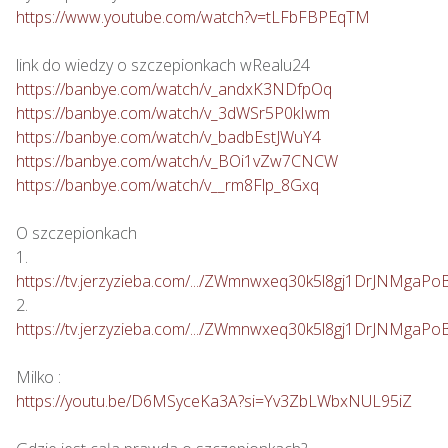
https://www.youtube.com/watch?v=tLFbFBPEqTM
https://banbye.com/watch/v_andxK3NDfpOq
https://banbye.com/watch/v_3dWSr5P0kIwm
https://banbye.com/watch/v_badbEstJWuY4
https://banbye.com/watch/v_BOi1vZw7CNCW
https://banbye.com/watch/v__rm8Flp_8Gxq
O szczepionkach

https://tv.jerzyzieba.com/.../ZWmnwxeq30k5l8gj1DrJNMgaPo
https://tv.jerzyzieba.com/.../ZWmnwxeq30k5l8gj1DrJNMgaPo
https://youtu.be/D6MSyceKa3A?si=Yv3ZbLWbxNUL95iZ