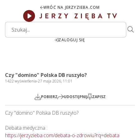
WRÓĆ NA JERZYZIEBA.COM
ZALOGUJ SIĘ
2:10:08
Play
Mute
Settings
PIP
Ente
Play
Czy "domino" Polska DB ruszyło?
fulls
1422
wyświetlenia
-
27 maja 2026, 11:01
POBIERZ
UDOSTĘPNIJ
ZAPISZ
Czy "domino" Polska DB ruszyło?

https://jerzyzieba.com/debata-o-zdrowiu?rq=debata