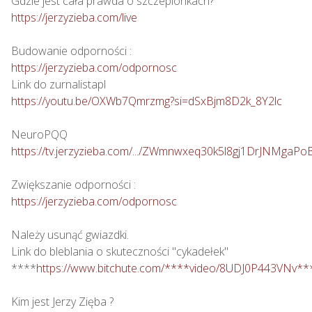
https://jerzyzieba.com/live
https://jerzyzieba.com/odpornosc
https://youtu.be/OXWb7Qmrzmg?si=dSxBjm8D2k_8Y2lc
https://tv.jerzyzieba.com/.../ZWmnwxeq30k5l8gj1DrJNMgaPo
https://jerzyzieba.com/odpornosc
Należy usunąć gwiazdki.

Link do bleblania o skuteczności "cykadełek"

****
https://www.bitchute.com/****video/8UDJ0P443VNv**
Kim jest Jerzy Zięba ?
