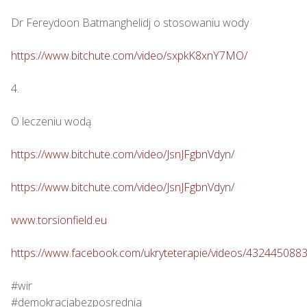
Dr Fereydoon Batmanghelidj o stosowaniu wody

https://www.bitchute.com/video/sxpkK8xnY7MO/
4.

O leczeniu wodą

https://www.bitchute.com/video/JsnJFgbnVdyn/
https://www.bitchute.com/video/JsnJFgbnVdyn/
www.torsionfield.eu
https://www.facebook.com/ukryteterapie/videos/432445088
#wir

#demokracjabezposrednia
