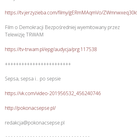
https://tv.jerzyzieba.com/filmy/gERmMAqmVo/ZWmnwxeq30
Film o Demokracji Bezpośredniej wyemitowany przez 
Telewizję TRWAM

https://tv-trwam.pl/epg/audycja/prg.117538
++++++++++++++++++++++++

Sepsa, sepsa i... po sepsie 

https://vk.com/video-201956532_456240746
http://pokonacsepse.pl/
redakcja@pokonacsepse.pl
