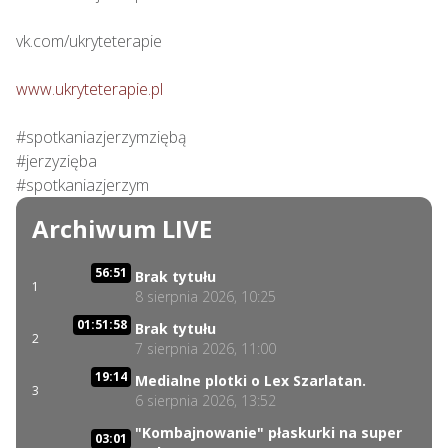
vk.com/ukryteterapie

www.ukryteterapie.pl
#spotkaniazjerzymziębą

#jerzyzięba

#spotkaniazjerzym
Archiwum LIVE
56:51
Brak tytułu
1
8 sierpnia 2026, 10:25
01:51:58
Brak tytułu
2
7 sierpnia 2026, 11:00
19:14
Medialne plotki o Lex Szarlatan.
3
6 sierpnia 2026, 13:52
"Kombajnowanie" płaskurki na super
03:01