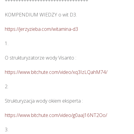
+++++++++++++++++++++++++++++++

KOMPENDIUM WIEDZY o wit D3.

https://jerzyzieba.com/witamina-d3
1.

O strukturyzatorze wody Visanto :

https://www.bitchute.com/video/xq3IzLQahM74/
2.

Strukturyzacja wody okiem eksperta : 

https://www.bitchute.com/video/g0aaJ16NT2Oo/
3.
