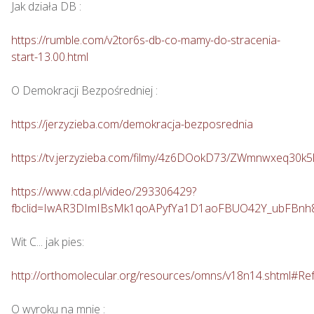
Jak działa DB : 

https://rumble.com/v2tor6s-db-co-mamy-do-stracenia-
start-13.00.html
O Demokracji Bezpośredniej : 

https://jerzyzieba.com/demokracja-bezposrednia
https://tv.jerzyzieba.com/filmy/4z6DOokD73/ZWmnwxeq30
https://www.cda.pl/video/293306429?
fbclid=IwAR3DImIBsMk1qoAPyfYa1D1aoFBUO42Y_ubFBn
Wit C... jak pies: 

http://orthomolecular.org/resources/omns/v18n14.shtml#Re
O wyroku na mnie : 
