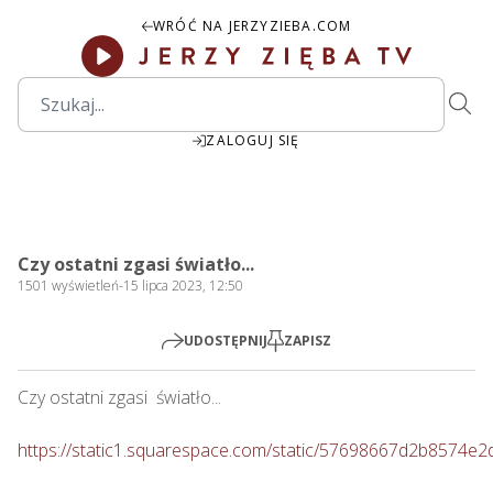
WRÓĆ NA JERZYZIEBA.COM
ZALOGUJ SIĘ
00:00
Play
Mute
Settings
PIP
Ente
Play
Czy ostatni zgasi światło...
fulls
1501
wyświetleń
-
15 lipca 2023, 12:50
UDOSTĘPNIJ
ZAPISZ
Czy ostatni zgasi  światło...   

https://static1.squarespace.com/static/57698667d2b857