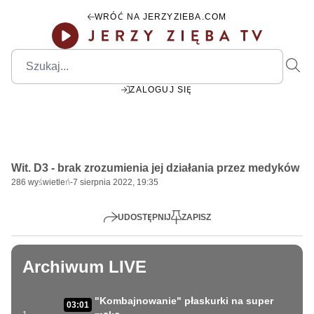
WRÓĆ NA JERZYZIEBA.COM
ZALOGUJ SIĘ
00:00
Play
Mute
Settings
PIP
Ente
Play
Wit. D3 - brak zrozumienia jej działania przez medyków
fulls
286
wyświetleń
-
7 sierpnia 2022, 19:35
UDOSTĘPNIJ
ZAPISZ
Archiwum LIVE
"Kombajnowanie" płaskurki na super
03:01