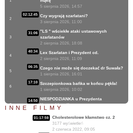
mąkę
1
5 sierpnia 2026, 14:57
02:12:45
Czy wygrają szarlatani?
2
3 sierpnia 2026, 11:00
"LS " wściekłe ataki ustawowych
31:06
szarlatanów
3
2 sierpnia 2026, 18:08
40:34
Lex Szarlatan i Prezydent cd.
4
2 sierpnia 2026, 11:09
06:35
Czego nie może się doczekać dr Suwała?
5
1 sierpnia 2026, 16:01
17:10
Szczepionkowa bańka w końcu pękła!
6
1 sierpnia 2026, 10:02
NIESPODZIANKA u Prezydenta
14:50
Nawrockiego!!
7
INNE FILMY
30 lipca 2026, 15:45
Cholesterolowe kłamstwo cz. 2
01:17:59
02:12:04
Czy Prezydent uratuje chorych Polaków?
3177
wyświetleń
8
29 lipca 2026, 11:00
2 czerwca 2022, 09:05