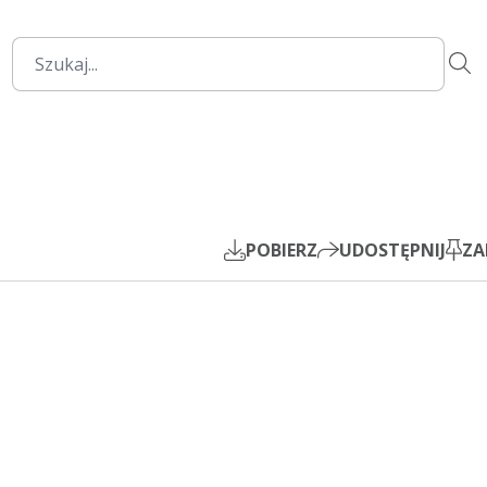
27:37
Mute
Settings
PIP
Play
POBIERZ
UDOSTĘPNIJ
ZA