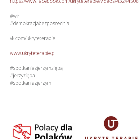
https://www.facebook.com/ukryteterapie/videos/4324450
#wir

#demokracjabezposrednia

vk.com/ukryteterapie

www.ukryteterapie.pl
#spotkaniazjerzymziębą

#jerzyzięba

#spotkaniazjerzym