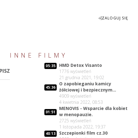
ZALOGUJ SIĘ
Enter
INNE FILMY
fullscreen
HMD Detox Visanto
05:35
PISZ
1776
wyświetleń
21 grudnia 2021, 19:02
O zapobieganiu kamicy
45:36
żółciowej i bezpiecznym
rozpuszczaniu kamieni
4909
wyświetleń
żółciowych
4 kwietnia 2022, 08:53
MENOVIS - Wsparcie dla kobiet
01:51
w menopauzie.
2725
wyświetleń
1 listopada 2022, 19:37
Szczepionki film cz.30
40:13