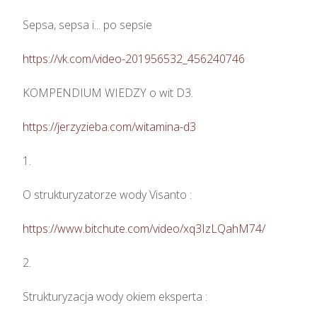
Sepsa, sepsa i... po sepsie 

https://vk.com/video-201956532_456240746
KOMPENDIUM WIEDZY o wit D3.

https://jerzyzieba.com/witamina-d3
1.

O strukturyzatorze wody Visanto :

https://www.bitchute.com/video/xq3IzLQahM74/
2.

Strukturyzacja wody okiem eksperta : 
