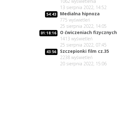
1062
wyświetlenia
13 sierpnia 2022, 14:52
Medialna hipnoza
54:43
775
wyświetleń
25 sierpnia 2022, 14:05
O ćwiczeniach fizycznych
01:18:16
1413
wyświetleń
25 sierpnia 2022, 07:45
Szczepionki film cz.35
43:56
2238
wyświetleń
20 sierpnia 2022, 15:06