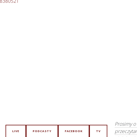
88380521
Prosimy o
przeczyta
LIVE
PODCASTY
FACEBOOK
TV