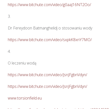
https://www.bitchute.com/video/g0aaJ16NT2Oo/
3.

Dr Fereydoon Batmanghelidj o stosowaniu wody

https://www.bitchute.com/video/sxpkK8xnY7MO/
4.

O leczeniu wodą

https://www.bitchute.com/video/JsnJFgbnVdyn/
https://www.bitchute.com/video/JsnJFgbnVdyn/
www.torsionfield.eu