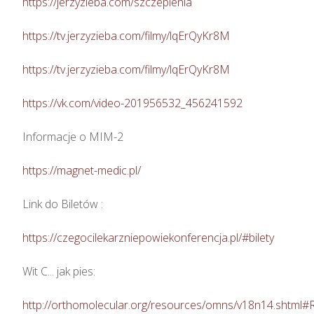
https://jerzyzieba.com/szczepienia
https://tv.jerzyzieba.com/filmy/lqErQyKr8M
https://tv.jerzyzieba.com/filmy/lqErQyKr8M
https://vk.com/video-201956532_456241592
Informacje o MIM-2

https://magnet-medic.pl/
Link do Biletów : 

https://czegocilekarzniepowiekonferencja.pl/#bilety
Wit C... jak pies: 

http://orthomolecular.org/resources/omns/v18n14.shtml#