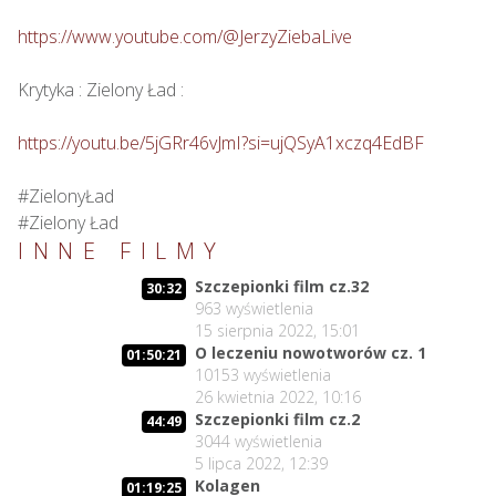
https://www.youtube.com/@JerzyZiebaLive
Krytyka : Zielony Ład : 

https://youtu.be/5jGRr46vJmI?si=ujQSyA1xczq4EdBF
#ZielonyŁad

#Zielony Ład
INNE FILMY
Szczepionki film cz.32
30:32
963
wyświetlenia
15 sierpnia 2022, 15:01
O leczeniu nowotworów cz. 1
01:50:21
10153
wyświetlenia
26 kwietnia 2022, 10:16
Szczepionki film cz.2
44:49
3044
wyświetlenia
5 lipca 2022, 12:39
Kolagen
01:19:25