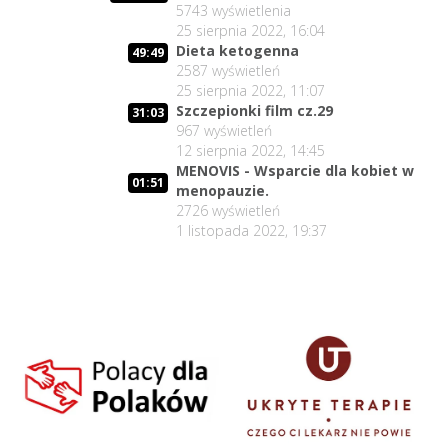
5743
wyświetlenia
25 sierpnia 2022, 16:04
Dieta ketogenna
49:49
2587
wyświetleń
25 sierpnia 2022, 11:07
Szczepionki film cz.29
31:03
967
wyświetleń
12 sierpnia 2022, 14:45
MENOVIS - Wsparcie dla kobiet w
01:51
menopauzie.
2726
wyświetleń
1 listopada 2022, 19:37