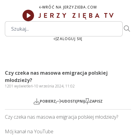
WRÓĆ NA JERZYZIEBA.COM
ZALOGUJ SIĘ
1:04:40
Play
Mute
Settings
PIP
Ente
Play
Czy czeka nas masowa emigracja polskiej
fulls
młodzieży?
1201
wyświetleń
-
10 września 2024, 11:02
POBIERZ
UDOSTĘPNIJ
ZAPISZ
Czy czeka nas masowa emigracja polskiej młodzieży?    

Mój kanał na YouTube
