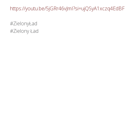
https://youtu.be/5jGRr46vJmI?si=ujQSyA1xczq4EdBF
#ZielonyŁad

#Zielony Ład