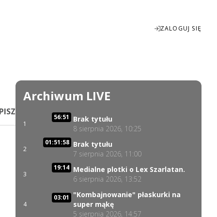
ZALOGUJ SIĘ
Enter
fullscreen
Archiwum LIVE
PISZ
56:51
Brak tytułu
1
8 sierpnia 2026, 10:25
01:51:58
Brak tytułu
2
7 sierpnia 2026, 11:00
19:14
Medialne plotki o Lex Szarlatan.
3
6 sierpnia 2026, 13:52
"Kombajnowanie" płaskurki na
03:01
super mąkę
4
5 sierpnia 2026, 14:57