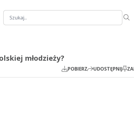
00:00
Mute
Settings
PIP
olskiej młodzieży?
Play
POBIERZ
UDOSTĘPNIJ
ZA