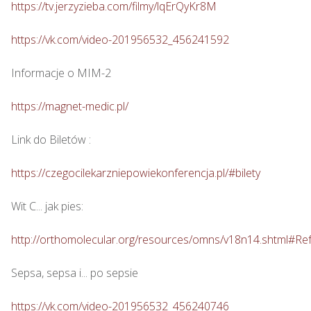
https://tv.jerzyzieba.com/filmy/lqErQyKr8M
https://vk.com/video-201956532_456241592
Informacje o MIM-2

https://magnet-medic.pl/
Link do Biletów : 

https://czegocilekarzniepowiekonferencja.pl/#bilety
Wit C... jak pies: 

http://orthomolecular.org/resources/omns/v18n14.shtml#Re
Sepsa, sepsa i... po sepsie 

https://vk.com/video-201956532_456240746