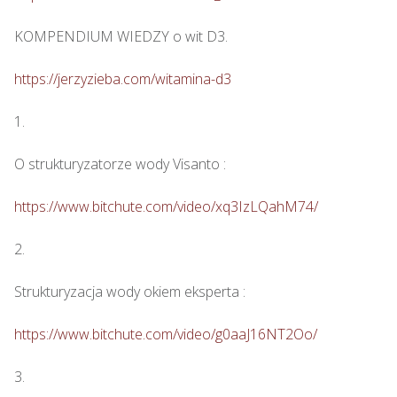
KOMPENDIUM WIEDZY o wit D3.

https://jerzyzieba.com/witamina-d3
1.

O strukturyzatorze wody Visanto :

https://www.bitchute.com/video/xq3IzLQahM74/
2.

Strukturyzacja wody okiem eksperta : 

https://www.bitchute.com/video/g0aaJ16NT2Oo/
3.
