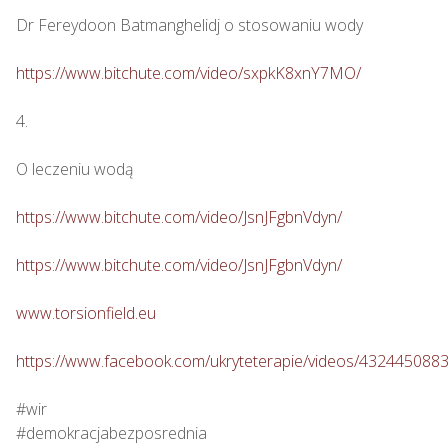
Dr Fereydoon Batmanghelidj o stosowaniu wody

https://www.bitchute.com/video/sxpkK8xnY7MO/
4.

O leczeniu wodą

https://www.bitchute.com/video/JsnJFgbnVdyn/
https://www.bitchute.com/video/JsnJFgbnVdyn/
www.torsionfield.eu
https://www.facebook.com/ukryteterapie/videos/432445088
#wir

#demokracjabezposrednia
