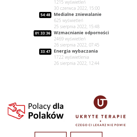
1215
wyświetleń
30 czerwca 2022, 15:00
Medialne zniewalanie
54:48
625
wyświetleń
25 sierpnia 2022, 15:48
Wzmacnianie odporności
01:33:36
2469
wyświetleń
26 sierpnia 2022, 07:45
Energia wybaczania
33:47
1722
wyświetlenia
26 sierpnia 2022, 12:44