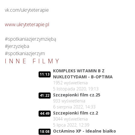
vk.com/ukryteterapie

www.ukryteterapie.pl
#spotkaniazjerzymziębą

#jerzyzięba

#spotkaniazjerzym
INNE FILMY
KOMPLEKS WITAMIN B Z
11:13
NUKLEOTYDAMI - B-OPTIMA
1952
wyświetlenia
5 listopada 2020, 19:13
Szczepionki film cz.25
41:22
933
wyświetlenia
6 sierpnia 2022, 14:33
Szczepionki film cz.2
44:49
3044
wyświetlenia
5 lipca 2022, 12:39
OctAmino XP - Idealne białko
18:08