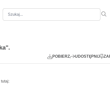
37:05
Mute
Settings
PIP
ka".
Play
POBIERZ
UDOSTĘPNIJ
ZA