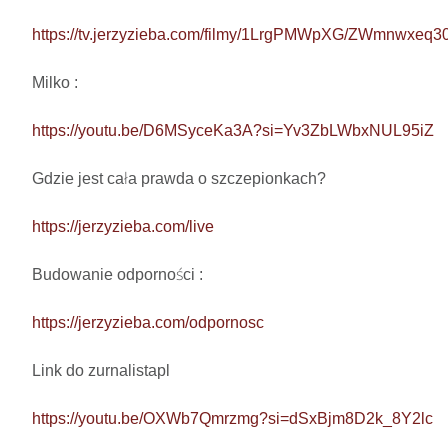
https://tv.jerzyzieba.com/filmy/1LrgPMWpXG/ZWmnwxe
Milko : 

https://youtu.be/D6MSyceKa3A?si=Yv3ZbLWbxNUL95iZ
Gdzie jest cała prawda o szczepionkach?  

https://jerzyzieba.com/live
Budowanie odporności : 

https://jerzyzieba.com/odpornosc
Link do zurnalistapl

https://youtu.be/OXWb7Qmrzmg?si=dSxBjm8D2k_8Y2lc