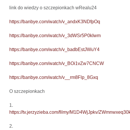
link do wiedzy o szczepionkach wRealu24 

https://banbye.com/watch/v_andxK3NDfpOq
https://banbye.com/watch/v_3dWSr5P0kIwm
https://banbye.com/watch/v_badbEstJWuY4
https://banbye.com/watch/v_BOi1vZw7CNCW
https://banbye.com/watch/v__rm8Flp_8Gxq
O szczepionkach

https://tv.jerzyzieba.com/filmy/M1D4WjJpkv/ZWmnwxeq
2. 
