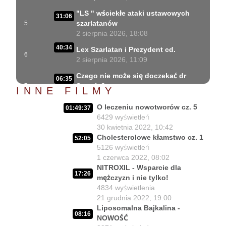
"LS " wściekłe ataki ustawowych
31:06
szarlatanów
5
2 sierpnia 2026, 18:08
40:34
Lex Szarlatan i Prezydent cd.
6
2 sierpnia 2026, 11:09
Czego nie może się doczekać dr
06:35
Suwała?
7
INNE FILMY
1 sierpnia 2026, 16:01
O leczeniu nowotworów cz. 5
01:49:37
Szczepionkowa bańka w końcu
17:10
6429
wyświetleń
pękła!
8
30 kwietnia 2022, 10:42
1 sierpnia 2026, 10:02
Cholesterolowe kłamstwo cz. 1
52:05
5126
wyświetleń
NIESPODZIANKA u Prezydenta
14:50
1 czerwca 2022, 08:02
Nawrockiego!!
9
NITROXIL - Wsparcie dla
30 lipca 2026, 15:45
17:26
mężczyzn i nie tylko!
Czy Prezydent uratuje chorych
4834
wyświetlenia
02:12:04
Polaków?
10
21 grudnia 2022, 19:00
29 lipca 2026, 11:00
Liposomalna Bajkalina -
08:16
NOWOŚĆ
02:03:47
Czy da się lepiej leczyć ?