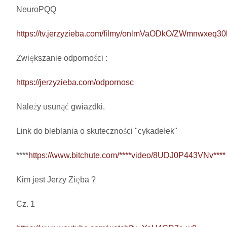
NeuroPQQ

https://tv.jerzyzieba.com/filmy/onlmVaODkO/ZWmnwxeq
Zwiększanie odporności : 

https://jerzyzieba.com/odpornosc
Należy usunąć gwiazdki.

Link do bleblania o skuteczności "cykadełek"

****
https://www.bitchute.com/****video/8UDJ0P443VNv****
Kim jest Jerzy Zięba ? 

Cz. 1
