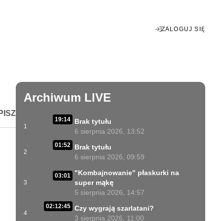
ZALOGUJ SIĘ
Enter
fullscreen
Archiwum LIVE
PISZ
19:14
Brak tytułu
1
6 sierpnia 2026, 13:52
01:52
Brak tytułu
2
6 sierpnia 2026, 09:59
"Kombajnowanie" płaskurki na
03:01
super mąkę
3
5 sierpnia 2026, 14:57
02:12:45
Czy wygrają szarlatani?
4
3 sierpnia 2026, 11:00