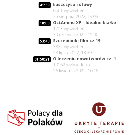
Łuszczyca i stawy
41:39
6501
wyświetleń
26 sierpnia 2022, 13:06
OctAmino XP - Idealne białko
18:08
1213
wyświetleń
30 czerwca 2022, 15:00
Szczepionki film cz.19
53:40
3822
wyświetlenia
28 lipca 2022, 13:59
O leczeniu nowotworów cz. 1
01:50:21
10162
wyświetlenia
26 kwietnia 2022, 10:16