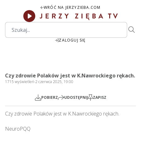
WRÓĆ NA JERZYZIEBA.COM
ZALOGUJ SIĘ
41:24
Play
Mute
Settings
PIP
Ente
Play
Czy zdrowie Polaków jest w K.Nawrockiego rękach.
fulls
1715
wyświetleń
-
2 czerwca 2025, 19:00
POBIERZ
UDOSTĘPNIJ
ZAPISZ
Czy zdrowie Polaków jest w K.Nawrockiego rękach. 

NeuroPQQ
