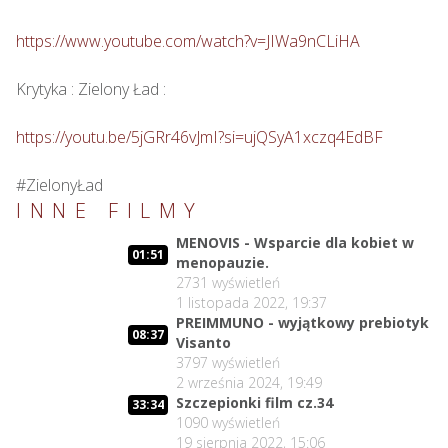
https://www.youtube.com/watch?v=JIWa9nCLiHA
Krytyka : Zielony Ład : 

https://youtu.be/5jGRr46vJmI?si=ujQSyA1xczq4EdBF
#ZielonyŁad
INNE FILMY
MENOVIS - Wsparcie dla kobiet w
01:51
menopauzie.
2731
wyświetleń
1 listopada 2022, 19:37
PREIMMUNO - wyjątkowy prebiotyk
08:37
Visanto
3797
wyświetleń
2 września 2024, 19:49
Szczepionki film cz.34
33:34
1090
wyświetleń
19 sierpnia 2022, 15:06