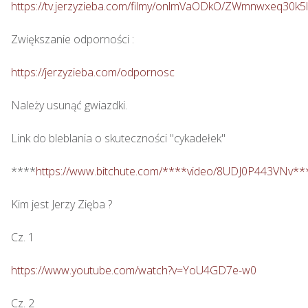
https://tv.jerzyzieba.com/filmy/onlmVaODkO/ZWmnwxeq30
Zwiększanie odporności : 

https://jerzyzieba.com/odpornosc
Należy usunąć gwiazdki.

Link do bleblania o skuteczności "cykadełek"

****
https://www.bitchute.com/****video/8UDJ0P443VNv**
Kim jest Jerzy Zięba ? 

Cz. 1

https://www.youtube.com/watch?v=YoU4GD7e-w0
Cz. 2
