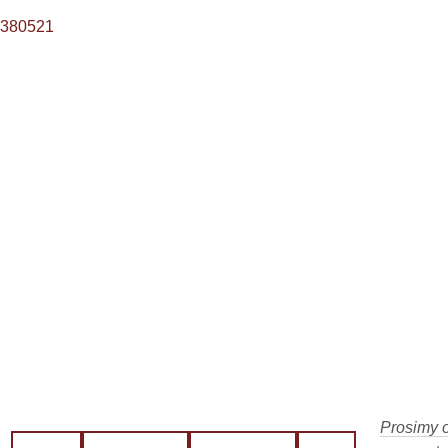
88380521
Prosimy o