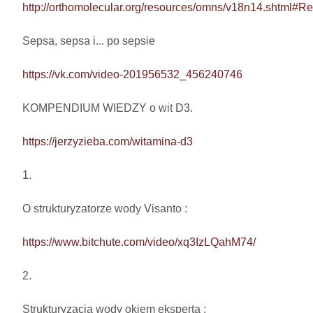
http://orthomolecular.org/resources/omns/v18n14.shtml#Re
Sepsa, sepsa i... po sepsie 

https://vk.com/video-201956532_456240746
KOMPENDIUM WIEDZY o wit D3.

https://jerzyzieba.com/witamina-d3
1.

O strukturyzatorze wody Visanto :

https://www.bitchute.com/video/xq3IzLQahM74/
2.

Strukturyzacja wody okiem eksperta : 
