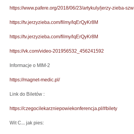
https://www.pafere.org/2018/06/23/artykuly/jerzy-zieba-sz
https://tv.jerzyzieba.com/filmy/lqErQyKr8M
https://tv.jerzyzieba.com/filmy/lqErQyKr8M
https://vk.com/video-201956532_456241592
Informacje o MIM-2

https://magnet-medic.pl/
Link do Biletów : 

https://czegocilekarzniepowiekonferencja.pl/#bilety
Wit C... jak pies: 
