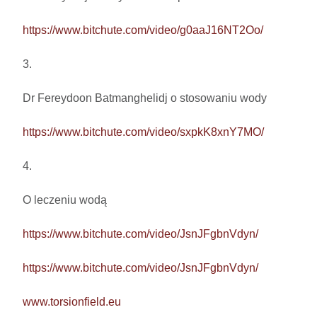
https://www.bitchute.com/video/g0aaJ16NT2Oo/
3.

Dr Fereydoon Batmanghelidj o stosowaniu wody

https://www.bitchute.com/video/sxpkK8xnY7MO/
4.

O leczeniu wodą

https://www.bitchute.com/video/JsnJFgbnVdyn/
https://www.bitchute.com/video/JsnJFgbnVdyn/
www.torsionfield.eu