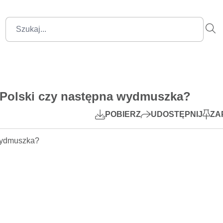
1:39:23
Mute
Settings
PIP
 Polski czy następna wydmuszka?
Play
POBIERZ
UDOSTĘPNIJ
ZA
dmuszka?    
