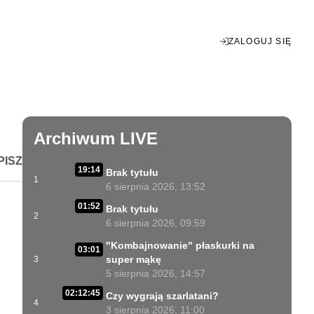
ZALOGUJ SIĘ
Enter
fullscreen
Archiwum LIVE
PISZ
19:14
Brak tytułu
1
6 sierpnia 2026, 13:52
01:52
Brak tytułu
2
6 sierpnia 2026, 09:59
"Kombajnowanie" płaskurki na
03:01
super mąkę
3
5 sierpnia 2026, 14:57
02:12:45
Czy wygrają szarlatani?
4
3 sierpnia 2026, 11:00