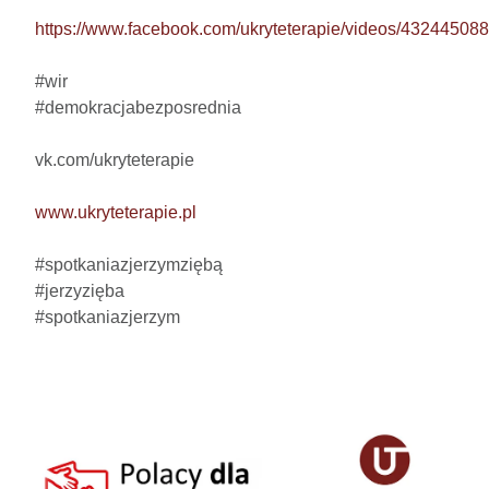
https://www.facebook.com/ukryteterapie/videos/4324450
#wir

#demokracjabezposrednia

vk.com/ukryteterapie

www.ukryteterapie.pl
#spotkaniazjerzymziębą

#jerzyzięba

#spotkaniazjerzym