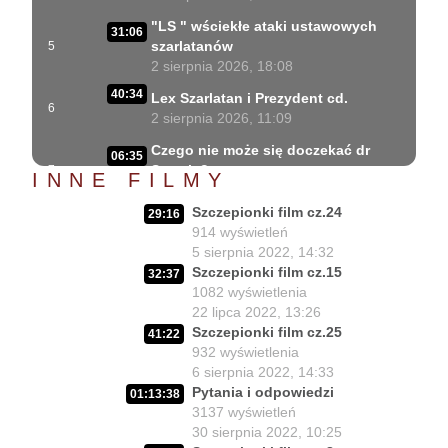
"LS " wściekłe ataki ustawowych
31:06
szarlatanów
5
2 sierpnia 2026, 18:08
40:34
Lex Szarlatan i Prezydent cd.
6
2 sierpnia 2026, 11:09
Czego nie może się doczekać dr
06:35
Suwała?
7
INNE FILMY
1 sierpnia 2026, 16:01
Szczepionki film cz.24
29:16
Szczepionkowa bańka w końcu
17:10
914
wyświetleń
pękła!
8
5 sierpnia 2022, 14:32
1 sierpnia 2026, 10:02
Szczepionki film cz.15
32:37
1082
wyświetlenia
NIESPODZIANKA u Prezydenta
14:50
22 lipca 2022, 13:26
Nawrockiego!!
9
Szczepionki film cz.25
30 lipca 2026, 15:45
41:22
932
wyświetlenia
Czy Prezydent uratuje chorych
6 sierpnia 2022, 14:33
02:12:04
Polaków?
10
Pytania i odpowiedzi
01:13:38
29 lipca 2026, 11:00
3137
wyświetleń
30 sierpnia 2022, 10:25
02:03:47
Czy da się lepiej leczyć ?