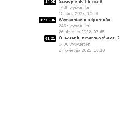
11
Szczepionki film cz.8
44:25
27 lipca 2026, 11:01
1436
wyświetleń
Jedna osoba zadecyduje :
13 lipca 2022, 12:58
02:05:56
będziesz zdrowy lub umrzesz.
12
Wzmacnianie odporności
01:33:36
24 lipca 2026, 11:02
2467
wyświetleń
26 sierpnia 2022, 07:45
02:15:25
Lex Szarlatan - co zrobić?
O leczeniu nowotworów cz. 2
13
01:21
22 lipca 2026, 11:00
5406
wyświetleń
27 kwietnia 2022, 10:18
Medyczny pojedynek : dr Suwała
32:02
vs. prof. Frydrychowski
14
21 lipca 2026, 19:01
Środowisko antyszczepionkowe i
01:51
Lex Szarlatan
15
21 lipca 2026, 14:23
02:03:25
Czy z Lex Szarlatan jest nadzieja?
16
20 lipca 2026, 11:01
Prezydent Nawrocki - czy będzie
02:06:37
miał krew na rękach?
17
17 lipca 2026, 11:00
02:02:03
Lekarze contra Polacy?
18