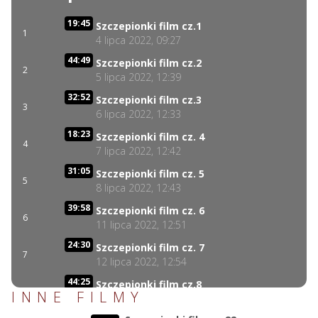
19:45
Szczepionki film cz.1
1
4 lipca 2022, 09:27
44:49
Szczepionki film cz.2
2
5 lipca 2022, 12:39
32:52
Szczepionki film cz.3
3
6 lipca 2022, 12:33
18:23
Szczepionki film cz. 4
4
7 lipca 2022, 12:42
31:05
Szczepionki film cz. 5
5
8 lipca 2022, 12:43
39:58
Szczepionki film cz. 6
6
11 lipca 2022, 12:51
24:30
Szczepionki film cz. 7
7
12 lipca 2022, 12:54
44:25
Szczepionki film cz.8
8
INNE FILMY
13 lipca 2022, 12:58