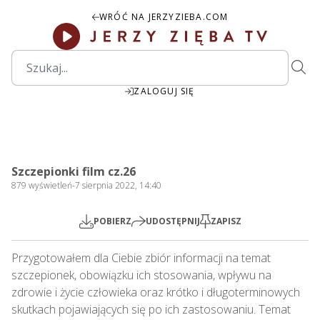
WRÓĆ NA JERZYZIEBA.COM
ZALOGUJ SIĘ
28:22
Play
Mute
Settings
PIP
Ente
Play
Szczepionki film cz.26
fulls
879
wyświetleń
-
7 sierpnia 2022, 14:40
POBIERZ
UDOSTĘPNIJ
ZAPISZ
Przygotowałem dla Ciebie zbiór informacji na temat 
szczepionek, obowiązku ich stosowania, wpływu na 
zdrowie i życie człowieka oraz krótko i długoterminowych 
skutkach pojawiających się po ich zastosowaniu. Temat 